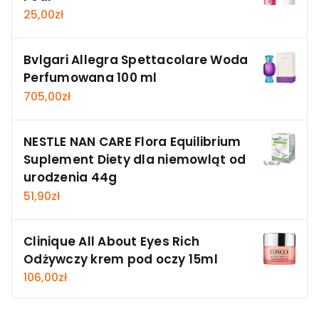
25,00
zł
Bvlgari Allegra Spettacolare Woda
Perfumowana 100 ml
705,00
zł
NESTLE NAN CARE Flora Equilibrium
Suplement Diety dla niemowląt od
urodzenia 44g
51,90
zł
Clinique All About Eyes Rich
Odżywczy krem pod oczy 15ml
106,00
zł