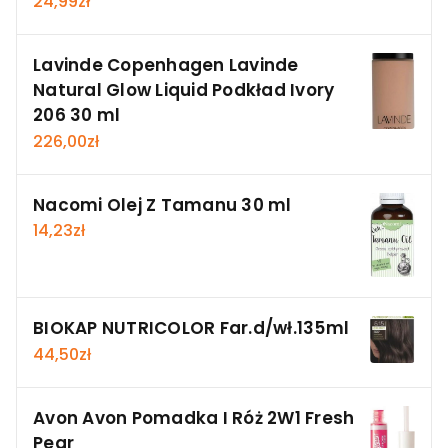
24,99
zł
Lavinde Copenhagen Lavinde
Natural Glow Liquid Podkład Ivory
206 30 ml
226,00
zł
Nacomi Olej Z Tamanu 30 ml
14,23
zł
BIOKAP NUTRICOLOR Far.d/wł.135ml
44,50
zł
Avon Avon Pomadka I Róż 2W1 Fresh
Pear