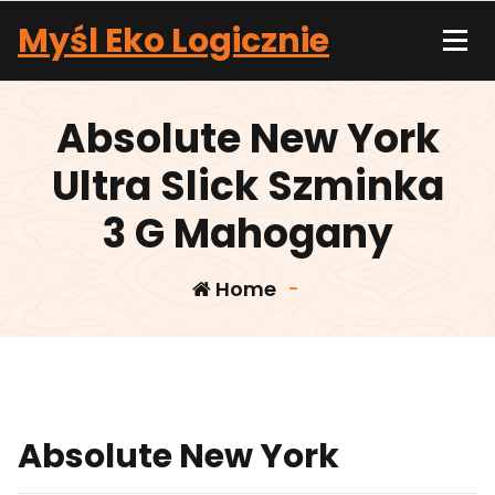
Skip
Myśl Eko Logicznie
to
content
Absolute New York
Ultra Slick Szminka
3 G Mahogany
Home
-
Absolute New York