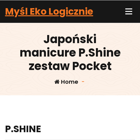
Skip
Myśl Eko Logicznie
to
content
Japoński
manicure P.Shine
zestaw Pocket
Home
-
P.SHINE