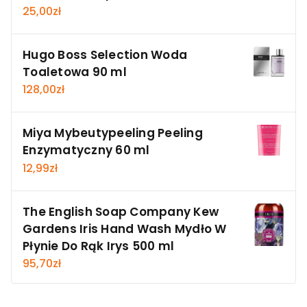
25,00
zł
Hugo Boss Selection Woda
Toaletowa 90 ml
128,00
zł
Miya Mybeutypeeling Peeling
Enzymatyczny 60 ml
12,99
zł
The English Soap Company Kew
Gardens Iris Hand Wash Mydło W
Płynie Do Rąk Irys 500 ml
95,70
zł