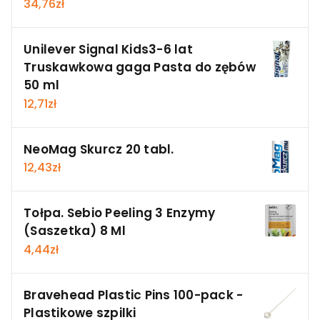
34,76
zł
Unilever Signal Kids3-6 lat
Truskawkowa gaga Pasta do zębów
50 ml
12,71
zł
NeoMag Skurcz 20 tabl.
12,43
zł
Tołpa. Sebio Peeling 3 Enzymy
(Saszetka) 8 Ml
4,44
zł
Bravehead Plastic Pins 100-pack -
Plastikowe szpilki