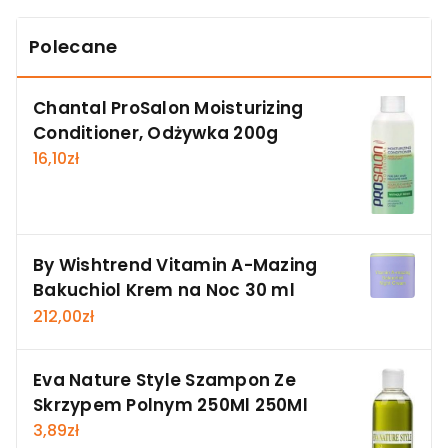
Polecane
Chantal ProSalon Moisturizing
Conditioner, Odżywka 200g
16,10
zł
By Wishtrend Vitamin A-Mazing
Bakuchiol Krem na Noc 30 ml
212,00
zł
Eva Nature Style Szampon Ze
Skrzypem Polnym 250Ml 250Ml
3,89
zł