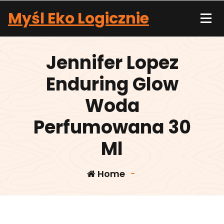
Skip
Myśl Eko Logicznie
to
content
Jennifer Lopez
Enduring Glow
Woda
Perfumowana 30
Ml
Home
-