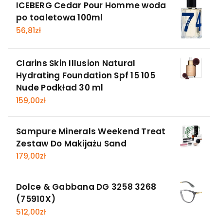
ICEBERG Cedar Pour Homme woda
po toaletowa 100ml
56,81
zł
Clarins Skin Illusion Natural
Hydrating Foundation Spf 15 105
Nude Podkład 30 ml
159,00
zł
Sampure Minerals Weekend Treat
Zestaw Do Makijażu Sand
179,00
zł
Dolce & Gabbana DG 3258 3268
(75910X)
512,00
zł