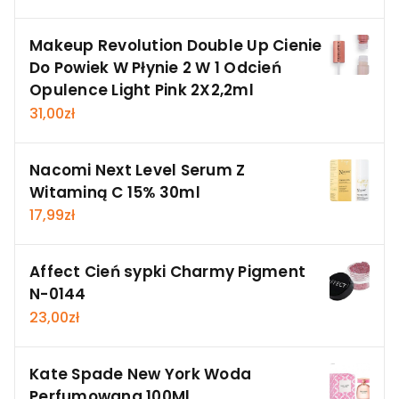
Makeup Revolution Double Up Cienie
Do Powiek W Płynie 2 W 1 Odcień
Opulence Light Pink 2X2,2ml
31,00
zł
Nacomi Next Level Serum Z
Witaminą C 15% 30ml
17,99
zł
Affect Cień sypki Charmy Pigment
N-0144
23,00
zł
Kate Spade New York Woda
Perfumowana 100Ml