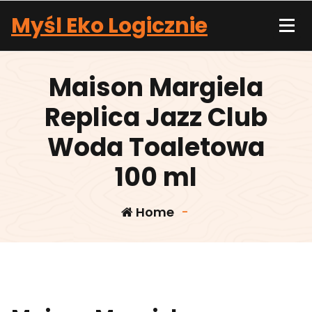
Skip
Myśl Eko Logicznie
to
content
Maison Margiela
Replica Jazz Club
Woda Toaletowa
100 ml
Home
-