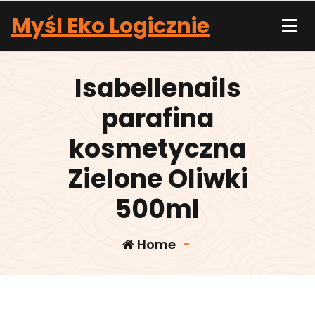
Skip
Myśl Eko Logicznie
to
content
Isabellenails
parafina
kosmetyczna
Zielone Oliwki
500ml
Home
-