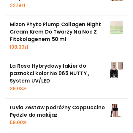
22,19
zł
Mizon Phyto Plump Collagen Night
Cream Krem Do Twarzy Na Noc Z
Fitokolagenem 50 ml
108,90
zł
La Rosa Hybrydowy lakier do
paznokci kolor No 065 NUTTY ,
System UV/LED
39,03
zł
Luvia Zestaw podróżny Cappuccino
Pędzle do makijaż
59,00
zł