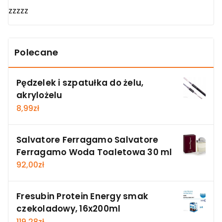
zzzzz
Polecane
Pędzelek i szpatułka do żelu,
akrylożelu
8,99
zł
Salvatore Ferragamo Salvatore
Ferragamo Woda Toaletowa 30 ml
92,00
zł
Fresubin Protein Energy smak
czekoladowy, 16x200ml
119,28
zł