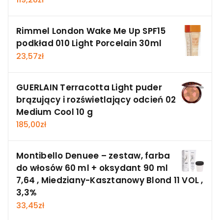
Rimmel London Wake Me Up SPF15
podkład 010 Light Porcelain 30ml
23,57
zł
GUERLAIN Terracotta Light puder
brązujący i rozświetlający odcień 02
Medium Cool 10 g
185,00
zł
Montibello Denuee – zestaw, farba
do włosów 60 ml + oksydant 90 ml
7,64 , Miedziany-Kasztanowy Blond 11 VOL ,
3,3%
33,45
zł