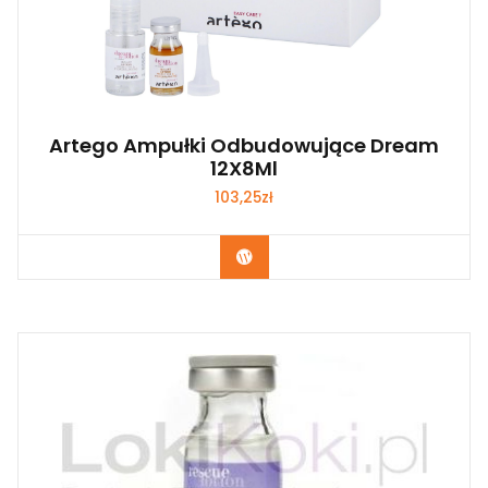
Artego Ampułki Odbudowujące Dream
12X8Ml
103,25
zł
Zobacz