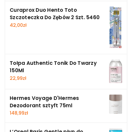
Curaprox Duo Hento Toto
Szczoteczka Do Zębów 2 Szt. 5460
42,00
zł
Tołpa Authentic Tonik Do Twarzy
150Ml
22,99
zł
Hermes Voyage D'Hermes
Dezodorant sztyft 75ml
148,99
zł
L’Oreal Paris Gentle płyn do