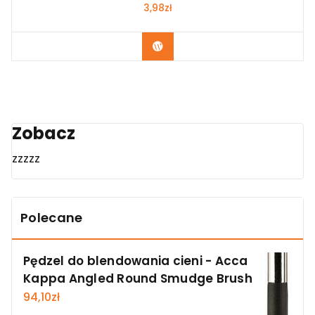
3,98
zł
Zobacz
Zobacz
zzzzz
Polecane
Pędzel do blendowania cieni - Acca
Kappa Angled Round Smudge Brush
94,10
zł