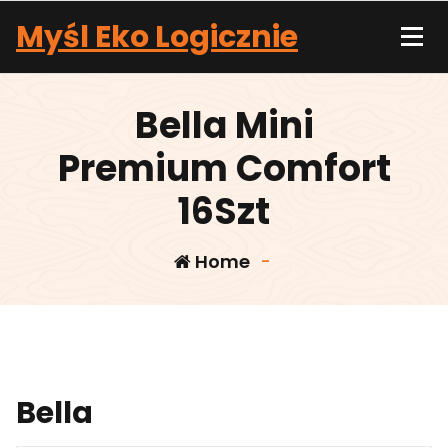
Skip
Myśl Eko Logicznie
to
content
Bella Mini
Premium Comfort
16Szt
Home
-
Bella