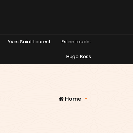
Y
v
e
s
S
a
i
n
t
L
a
u
r
e
n
t
E
s
t
e
e
L
a
u
d
e
r
H
u
g
o
B
o
s
s
Home
-