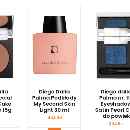
lla
Diego Dalla
Diego dall
cial
Palma Podkłady
Palma nr, 1
Cake
My Second Skin
Eyeshado
r 15g
Light 30 ml
Satin Pearl C
do powiek
ł
143,00
zł
39,48
zł