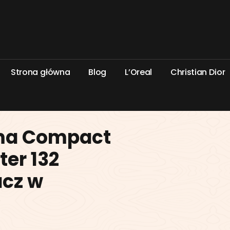
S
t
r
o
n
a
g
ł
ó
w
n
a
B
l
o
g
L
’
O
r
e
a
l
C
h
r
i
s
t
i
a
n
D
i
o
r
lma Compact
ter 132
acz w