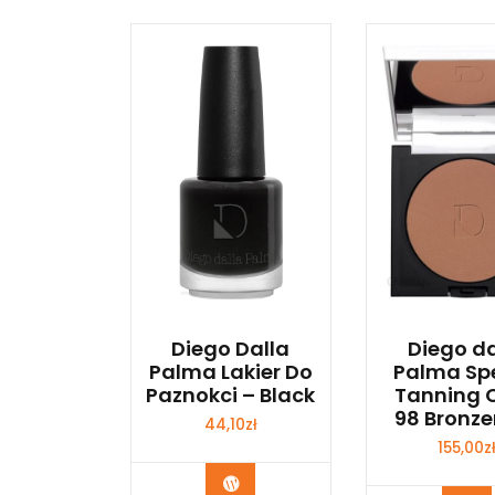
Diego Dalla
Diego da
Palma Lakier Do
Palma Spe
Paznokci – Black
Tanning 
98 Bronze
44,10
zł
155,00
z
Zobacz