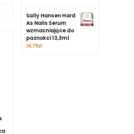
cz
Sally Hansen Hard
As Nails Serum
wzmacniające do
paznokci 13,3ml
14,79
zł
a
ca