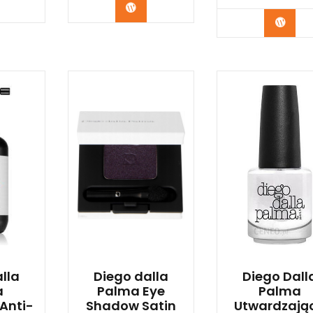
bacz
Zobacz
Zoba
lla
Diego dalla
Diego Dall
a
Palma Eye
Palma
Anti-
Shadow Satin
Utwardzają