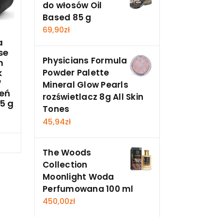
do włosów Oil
Based 85 g
69,90
zł
a
se
Physicians Formula
n
k
Powder Palette
W
Mineral Glow Pearls
eń
rozświetlacz 8g All Skin
,5 g
Tones
45,94
zł
cz
The Woods
Collection
Moonlight Woda
Perfumowana 100 ml
450,00
zł