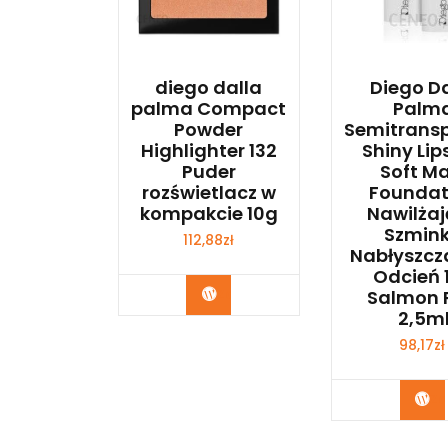
diego dalla
Diego D
palma Compact
Palm
Powder
Semitrans
Highlighter 132
Shiny Lip
Puder
Soft Ma
rozświetlacz w
Foundat
kompakcie 10g
Nawilża
Szmin
112,88
zł
Nabłyszcz
Odcień 
Zobacz
Salmon 
2,5m
98,17
zł
Zo