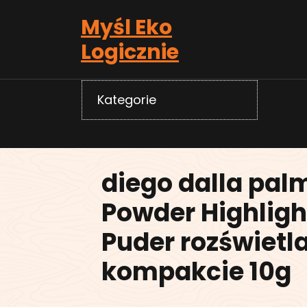
Skip
Myśl Eko
to
content
Logicznie
Kategorie
diego dalla pa
Powder Highligh
Puder rozświetl
kompakcie 10g