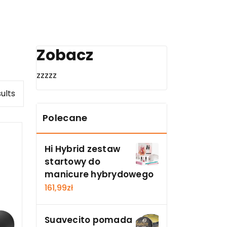
Zobacz
zzzzz
sults
Polecane
Hi Hybrid zestaw
startowy do
manicure hybrydowego
161,99
zł
Suavecito pomada