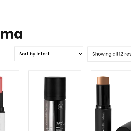
lma
Showing all 12 re