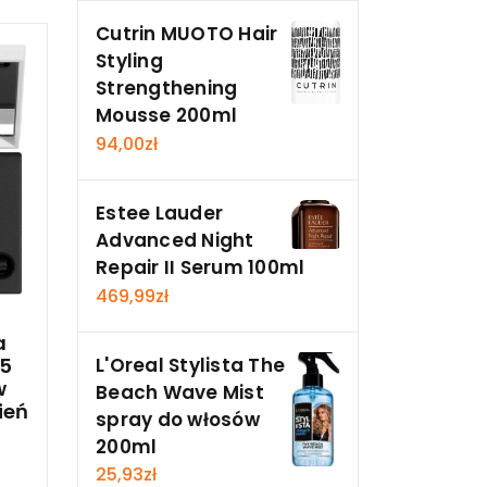
Cutrin MUOTO Hair
Styling
Strengthening
Mousse 200ml
94,00
zł
Estee Lauder
Advanced Night
Repair II Serum 100ml
469,99
zł
a
L'Oreal Stylista The
15
w
Beach Wave Mist
ień
spray do włosów
200ml
25,93
zł