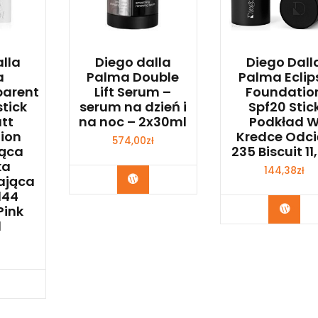
alla
Diego dalla
Diego Dall
a
Palma Double
Palma Eclip
parent
Lift Serum –
Foundatio
stick
serum na dzień i
Spf20 Stic
tt
na noc – 2x30ml
Podkład 
ion
Kredce Odci
574,00
zł
jąca
235 Biscuit 11
ka
144,38
zł
Zobacz
ająca
144
Zoba
Pink
l
bacz