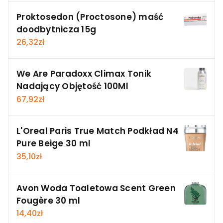
Proktosedon (Proctosone) maść
doodbytnicza 15g
26,32
zł
We Are Paradoxx Climax Tonik
Nadający Objętość 100Ml
67,92
zł
L'Oreal Paris True Match Podkład N4
Pure Beige 30 ml
35,10
zł
Avon Woda Toaletowa Scent Green
Fougère 30 ml
14,40
zł