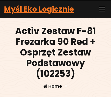
Skip
Myśl Eko Logicznie
to
content
Activ Zestaw F-81
Frezarka 90 Red +
Osprzęt Zestaw
Podstawowy
(102253)
Home
-