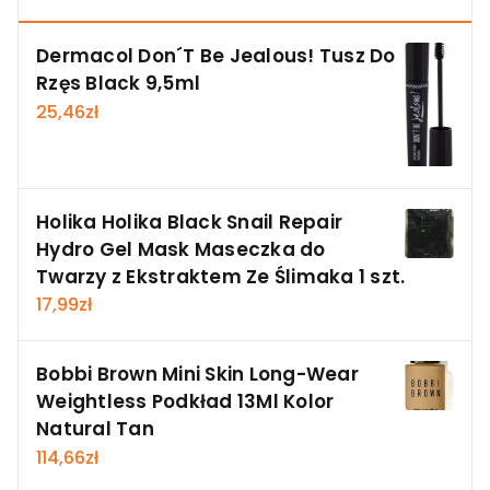
Dermacol Don´T Be Jealous! Tusz Do
Rzęs Black 9,5ml
25,46
zł
Holika Holika Black Snail Repair
Hydro Gel Mask Maseczka do
Twarzy z Ekstraktem Ze Ślimaka 1 szt.
17,99
zł
Bobbi Brown Mini Skin Long-Wear
Weightless Podkład 13Ml Kolor
Natural Tan
114,66
zł