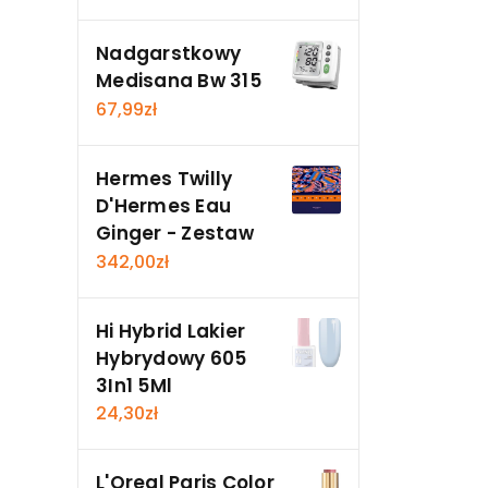
Nadgarstkowy
Medisana Bw 315
67,99
zł
Hermes Twilly
D'Hermes Eau
Ginger - Zestaw
342,00
zł
Hi Hybrid Lakier
Hybrydowy 605
3In1 5Ml
24,30
zł
L'Oreal Paris Color