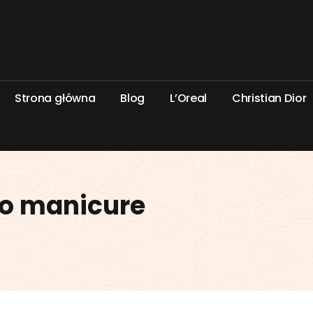
S
t
r
o
n
a
g
ł
ó
w
n
a
B
l
o
g
L
’
O
r
e
a
l
C
h
r
i
s
t
i
a
n
D
i
o
r
do manicure