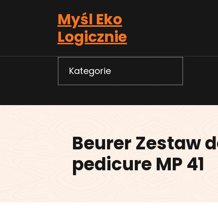
Skip
Myśl Eko
to
content
Logicznie
Kategorie
Beurer Zestaw 
pedicure MP 41