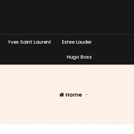
Y
v
e
s
S
a
i
n
t
L
a
u
r
e
n
t
E
s
t
e
e
L
a
u
d
e
r
H
u
g
o
B
o
s
s
Home
-