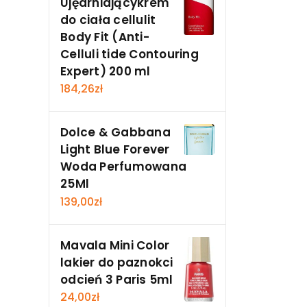
Ujędrniającykrem
do ciała cellulit
Body Fit (Anti-
Celluli tide Contouring
Expert) 200 ml
184,26
zł
Dolce & Gabbana
Light Blue Forever
Woda Perfumowana
25Ml
139,00
zł
Mavala Mini Color
lakier do paznokci
odcień 3 Paris 5ml
24,00
zł