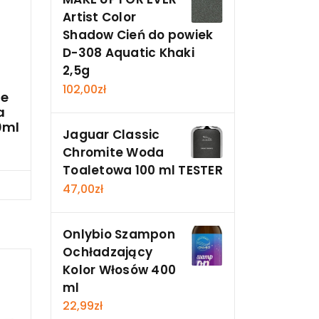
Artist Color
Shadow Cień do powiek
D-308 Aquatic Khaki
2,5g
102,00
zł
oe
a
0ml
Jaguar Classic
Chromite Woda
Toaletowa 100 ml TESTER
cz
47,00
zł
Onlybio Szampon
Ochładzający
Kolor Włosów 400
ml
22,99
zł