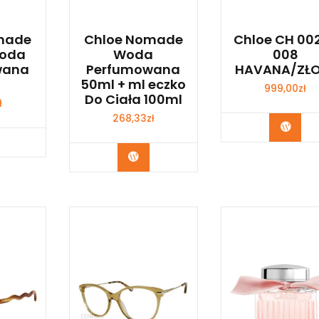
made
Chloe Nomade
Chloe CH 002
Woda
Woda
008
wana
Perfumowana
HAVANA/ZŁ
50ml + ml eczko
999,00
zł
Do Ciała 100ml
ł
268,33
zł
Zoba
bacz
Zobacz