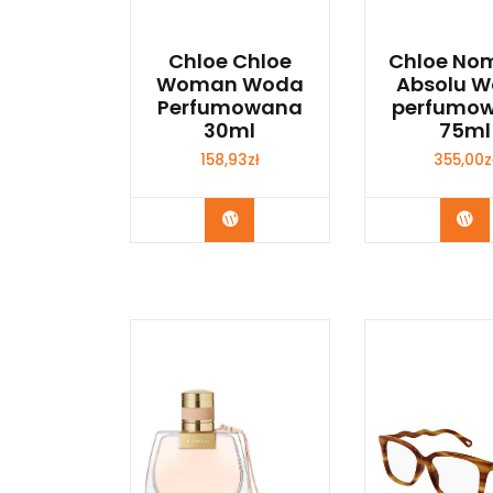
Chloe Chloe
Chloe No
Woman Woda
Absolu 
Perfumowana
perfumo
30ml
75ml
158,93
zł
355,00
z
Zobacz
Zo