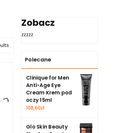
Zobacz
zzzzz
sults
Polecane
Clinique for Men
Anti-Age Eye
Cream Krem pod
oczy 15ml
108,60
zł
Glo Skin Beauty