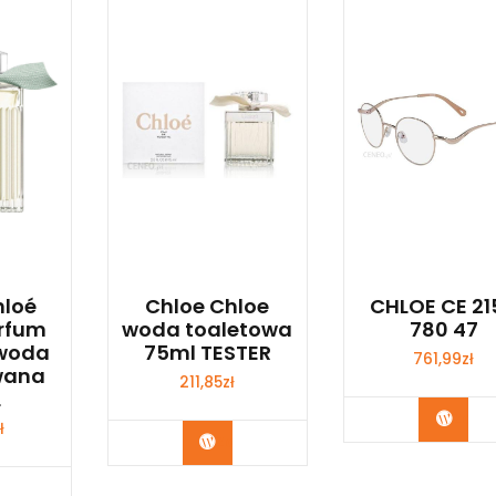
hloé
Chloe Chloe
CHLOE CE 21
arfum
woda toaletowa
780 47
 woda
75ml TESTER
761,99
zł
wana
211,85
zł
L
Zoba
ł
Zobacz
bacz