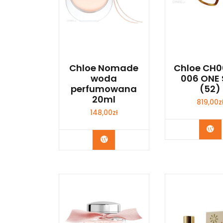
Chloe Nomade
Chloe CH
woda
006 ONE 
perfumowana
(52)
20ml
819,00
z
148,00
zł
Zo
Zobacz