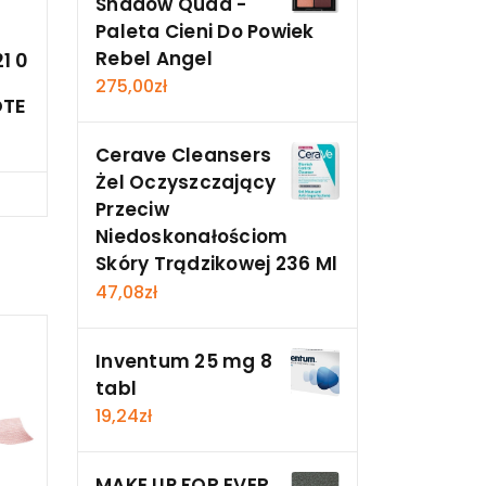
Shadow Quad -
Paleta Cieni Do Powiek
Rebel Angel
1 0
275,00
zł
OTE
Cerave Cleansers
Żel Oczyszczający
cz
Przeciw
Niedoskonałościom
Skóry Trądzikowej 236 Ml
47,08
zł
Inventum 25 mg 8
tabl
19,24
zł
MAKE UP FOR EVER