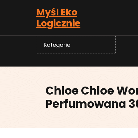
Skip
Myśl Eko
to
content
Logicznie
Kategorie
Chloe Chloe W
Perfumowana 3