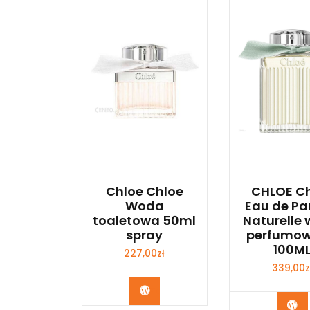
Chloe Chloe
CHLOE C
Woda
Eau de P
toaletowa 50ml
Naturelle
spray
perfumo
100M
227,00
zł
339,00
z
Zobacz
Zo