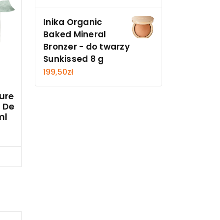
Inika Organic
Baked Mineral
Bronzer - do twarzy
Sunkissed 8 g
199,50
zł
ure
u De
ml
cz