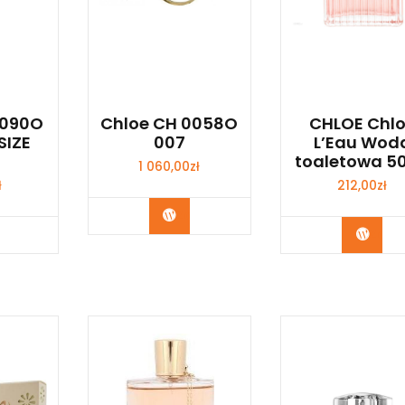
0090O
Chloe CH 0058O
CHLOE Chl
SIZE
007
L’Eau Wod
toaletowa 5
1 060,00
zł
ł
212,00
zł
Zobacz
bacz
Zoba