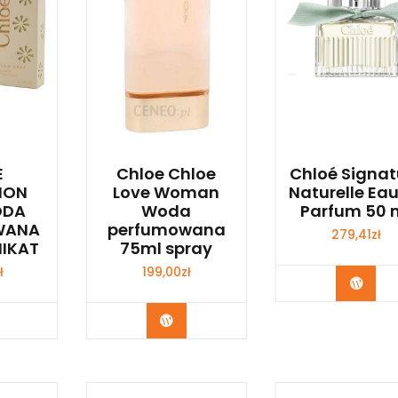
E
Chloe Chloe
Chloé Signat
ION
Love Woman
Naturelle Ea
ODA
Woda
Parfum 50 
WANA
perfumowana
279,41
zł
NIKAT
75ml spray
ł
199,00
zł
Zoba
bacz
Zobacz