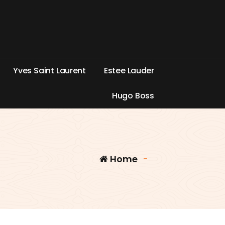
Y
v
e
s
S
a
i
n
t
L
a
u
r
e
n
t
E
s
t
e
e
L
a
u
d
e
r
H
u
g
o
B
o
s
s
Home
-