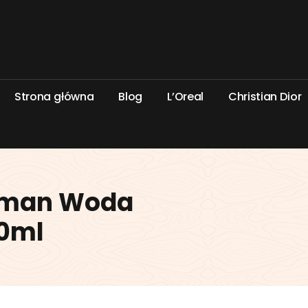
S
t
r
o
n
a
g
ł
ó
w
n
a
B
l
o
g
L
’
O
r
e
a
l
C
h
r
i
s
t
i
a
n
D
i
o
r
oman Woda
0ml