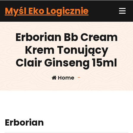
Skip
Myśl Eko Logicznie
to
content
Erborian Bb Cream
Krem Tonujący
Clair Ginseng 15ml
Home
-
Erborian