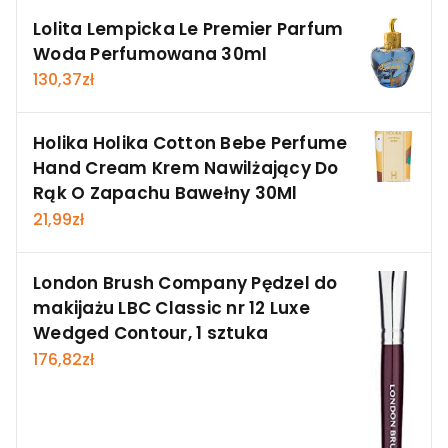
Lolita Lempicka Le Premier Parfum
Woda Perfumowana 30ml
130,37
zł
Holika Holika Cotton Bebe Perfume
Hand Cream Krem Nawilżający Do
Rąk O Zapachu Bawełny 30Ml
21,99
zł
London Brush Company Pędzel do
makijażu LBC Classic nr 12 Luxe
Wedged Contour, 1 sztuka
176,82
zł