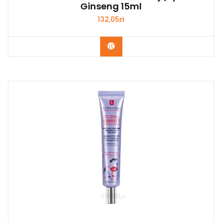
Ginseng 15ml
132,05
zł
Zobacz