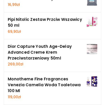
16,99
zł
Pipi Nitolic Zestaw Przciw Wszawicy
50 ml
69,90
zł
Dior Capture Youth Age-Delay
Advanced Creme Krem
Przeciwstarzeniowy 50ml
269,00
zł
Monotheme Fine Fragrances
Venezia Camelia Woda Toaletowa
100 Ml
119,00
zł