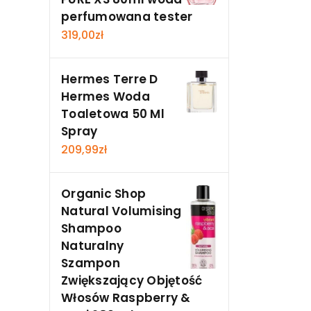
perfumowana tester
319,00
zł
Hermes Terre D
Hermes Woda
Toaletowa 50 Ml
Spray
209,99
zł
Organic Shop
Natural Volumising
Shampoo
Naturalny
Szampon
Zwiększający Objętość
Włosów Raspberry &