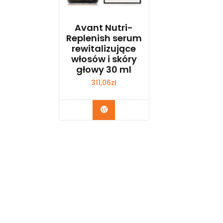
Avant Nutri-
Replenish serum
rewitalizujące
włosów i skóry
głowy 30 ml
311,06
zł
Zobacz