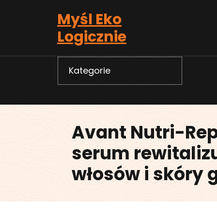
Skip
Myśl Eko
to
content
Logicznie
Kategorie
Avant Nutri-Rep
serum rewitaliz
włosów i skóry 