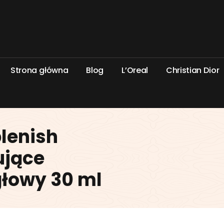
S
t
r
o
n
a
g
ł
ó
w
n
a
B
l
o
g
L
’
O
r
e
a
l
C
h
r
i
s
t
i
a
n
D
i
o
r
lenish
ujące
głowy 30 ml