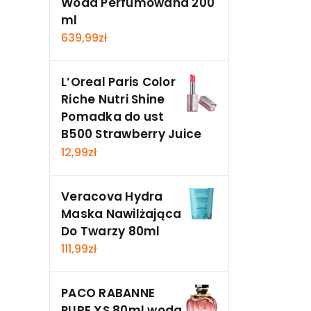
Woda Perfumowana 200
ml
639,99
zł
L’Oreal Paris Color
Riche Nutri Shine
Pomadka do ust
B500 Strawberry Juice
12,99
zł
Veracova Hydra
Maska Nawilżająca
Do Twarzy 80ml
111,99
zł
PACO RABANNE
PURE XS 80ml woda