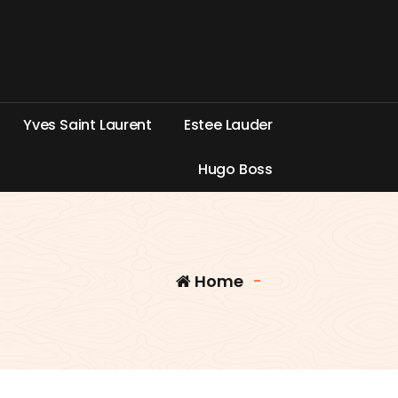
Y
v
e
s
S
a
i
n
t
L
a
u
r
e
n
t
E
s
t
e
e
L
a
u
d
e
r
H
u
g
o
B
o
s
s
Home
-