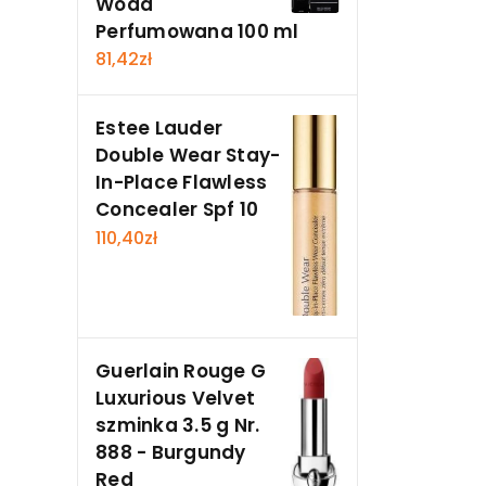
Woda
Perfumowana 100 ml
81,42
zł
Estee Lauder
Double Wear Stay-
In-Place Flawless
Concealer Spf 10
110,40
zł
Guerlain Rouge G
Luxurious Velvet
szminka 3.5 g Nr.
888 - Burgundy
Red