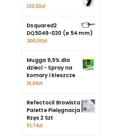
120,00
zł
Dsquared2
DQ5049-020 (ø 54 mm)
300,00
zł
Mugga 9,5% dla
dzieci - Spray na
komary i kleszcze
16,89
zł
Refectocil Browista
Palette Pielęgnacja
Rzęs 2 Szt
51,74
zł