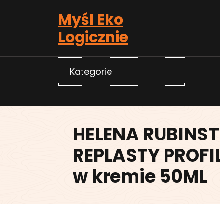
Skip
Myśl Eko
to
content
Logicznie
Kategorie
HELENA RUBINST
REPLASTY PROFI
w kremie 50ML