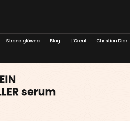
S
t
r
o
n
a
g
ł
ó
w
n
a
B
l
o
g
L
’
O
r
e
a
l
C
h
r
i
s
t
i
a
n
D
i
o
r
EIN
LLER serum