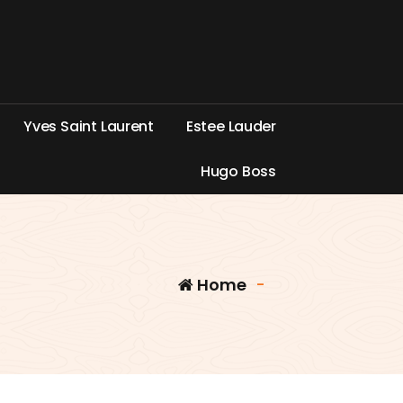
Y
v
e
s
S
a
i
n
t
L
a
u
r
e
n
t
E
s
t
e
e
L
a
u
d
e
r
H
u
g
o
B
o
s
s
Home
-