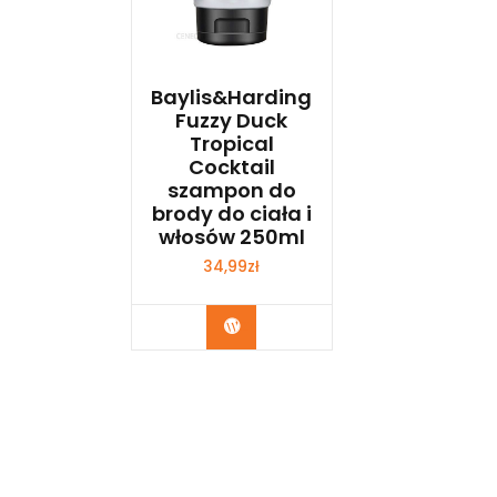
Baylis&Harding
Fuzzy Duck
Tropical
Cocktail
szampon do
brody do ciała i
włosów 250ml
34,99
zł
Zobacz