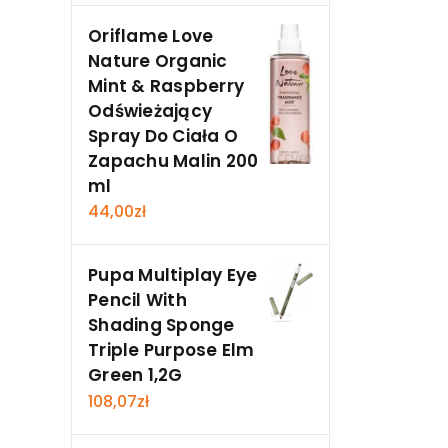
Oriflame Love
Nature Organic
Mint & Raspberry
Odświeżający
Spray Do Ciała O
Zapachu Malin 200
ml
44,00
zł
Pupa Multiplay Eye
Pencil With
Shading Sponge
Triple Purpose Elm
Green 1,2G
108,07
zł