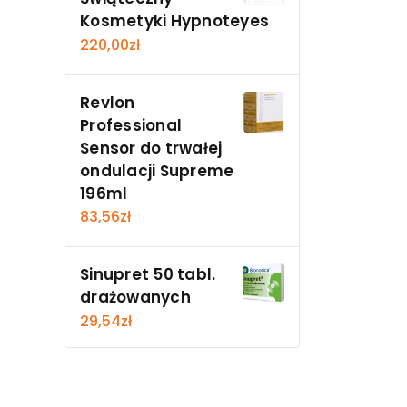
Kosmetyki Hypnoteyes
220,00
zł
Revlon
Professional
Sensor do trwałej
ondulacji Supreme
196ml
83,56
zł
Sinupret 50 tabl.
drażowanych
29,54
zł