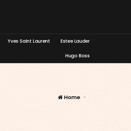
Y
v
e
s
S
a
i
n
t
L
a
u
r
e
n
t
E
s
t
e
e
L
a
u
d
e
r
H
u
g
o
B
o
s
s
Home
-