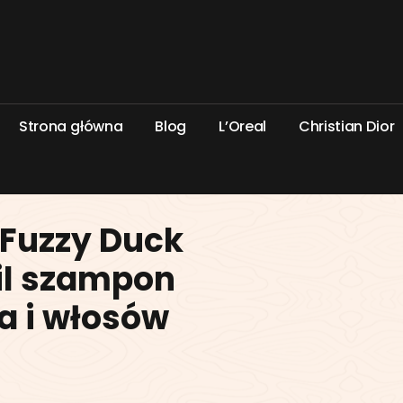
S
t
r
o
n
a
g
ł
ó
w
n
a
B
l
o
g
L
’
O
r
e
a
l
C
h
r
i
s
t
i
a
n
D
i
o
r
 Fuzzy Duck
il szampon
ła i włosów