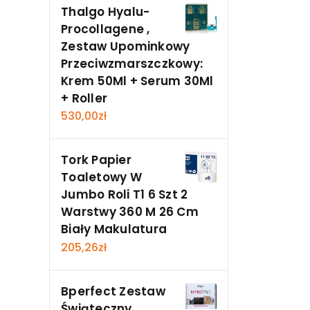
Thalgo Hyalu-
Procollagene ,
Zestaw Upominkowy
Przeciwzmarszczkowy:
Krem 50Ml + Serum 30Ml
+ Roller
530,00
zł
Tork Papier
Toaletowy W
Jumbo Roli T1 6 Szt 2
Warstwy 360 M 26 Cm
Biały Makulatura
205,26
zł
Bperfect Zestaw
Świąteczny