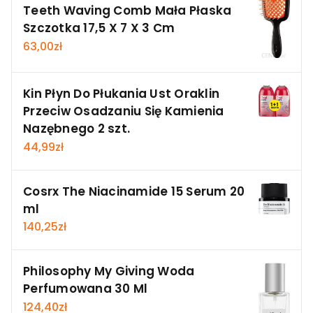
Teeth Waving Comb Mała Płaska
Szczotka 17,5 X 7 X 3 Cm
63,00
zł
Kin Płyn Do Płukania Ust Oraklin
Przeciw Osadzaniu Się Kamienia
Nazębnego 2 szt.
44,99
zł
Cosrx The Niacinamide 15 Serum 20
ml
140,25
zł
Philosophy My Giving Woda
Perfumowana 30 Ml
124,40
zł