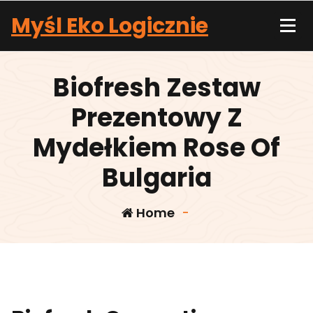
Skip
Myśl Eko Logicznie
to
content
Biofresh Zestaw
Prezentowy Z
Mydełkiem Rose Of
Bulgaria
Home
-