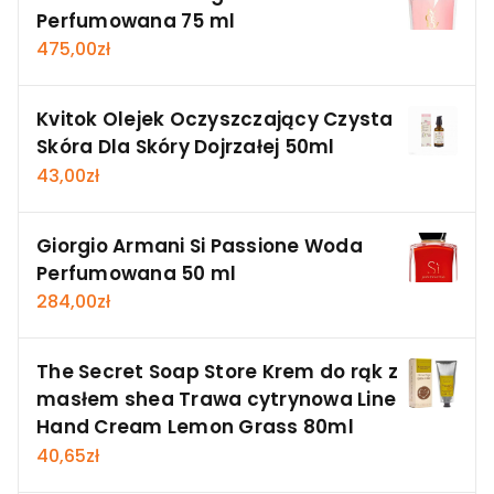
Perfumowana 75 ml
475,00
zł
Kvitok Olejek Oczyszczający Czysta
Skóra Dla Skóry Dojrzałej 50ml
43,00
zł
Giorgio Armani Si Passione Woda
Perfumowana 50 ml
284,00
zł
The Secret Soap Store Krem do rąk z
masłem shea Trawa cytrynowa Line
Hand Cream Lemon Grass 80ml
40,65
zł