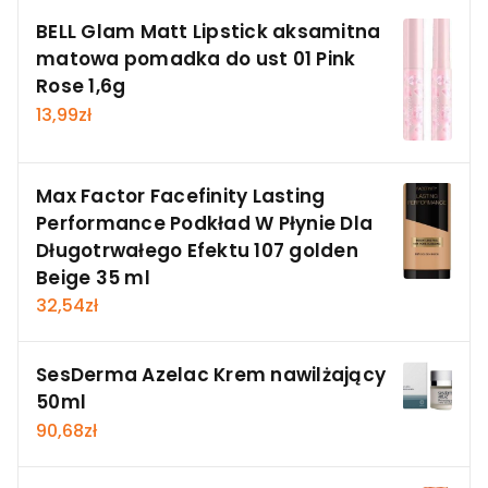
BELL Glam Matt Lipstick aksamitna
matowa pomadka do ust 01 Pink
Rose 1,6g
13,99
zł
Max Factor Facefinity Lasting
Performance Podkład W Płynie Dla
Długotrwałego Efektu 107 golden
Beige 35 ml
32,54
zł
SesDerma Azelac Krem nawilżający
50ml
90,68
zł