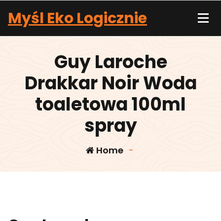
Skip
Myśl Eko Logicznie
to
content
Guy Laroche
Drakkar Noir Woda
toaletowa 100ml
spray
Home
-