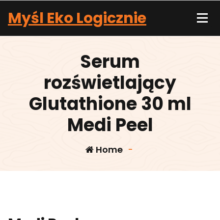
Skip
Myśl Eko Logicznie
to
content
Serum
rozświetlający
Glutathione 30 ml
Medi Peel
Home
-