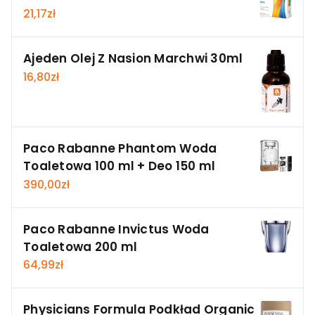
21,17
zł
Ajeden Olej Z Nasion Marchwi 30ml
16,80
zł
Paco Rabanne Phantom Woda
Toaletowa 100 ml + Deo 150 ml
390,00
zł
Paco Rabanne Invictus Woda
Toaletowa 200 ml
64,99
zł
Physicians Formula Podkład Organic