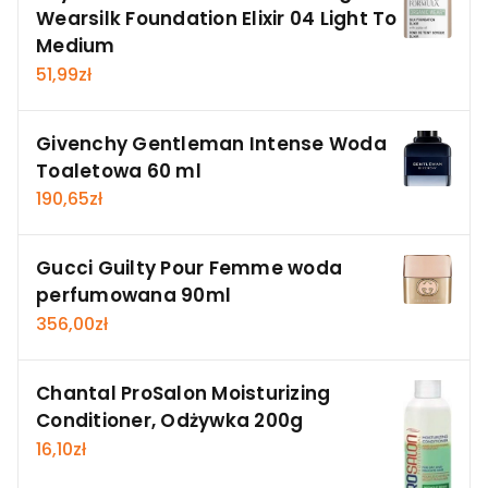
Wearsilk Foundation Elixir 04 Light To
Medium
51,99
zł
Givenchy Gentleman Intense Woda
Toaletowa 60 ml
190,65
zł
Gucci Guilty Pour Femme woda
perfumowana 90ml
356,00
zł
Chantal ProSalon Moisturizing
Conditioner, Odżywka 200g
16,10
zł