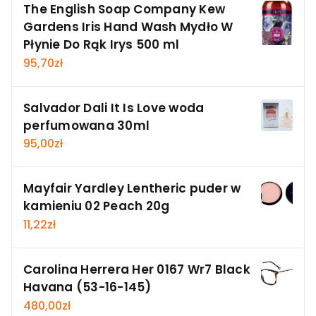
The English Soap Company Kew
Gardens Iris Hand Wash Mydło W
Płynie Do Rąk Irys 500 ml
95,70
zł
Salvador Dali It Is Love woda
perfumowana 30ml
95,00
zł
Mayfair Yardley Lentheric puder w
kamieniu 02 Peach 20g
11,22
zł
Carolina Herrera Her 0167 Wr7 Black
Havana (53-16-145)
480,00
zł