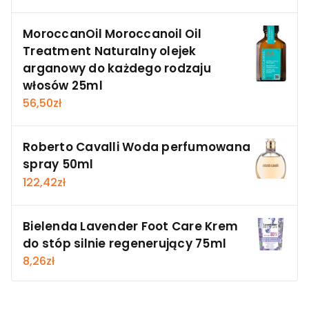
MoroccanOil Moroccanoil Oil
Treatment Naturalny olejek
arganowy do każdego rodzaju
włosów 25ml
56,50
zł
Roberto Cavalli Woda perfumowana
spray 50ml
122,42
zł
Bielenda Lavender Foot Care Krem
do stóp silnie regenerujący 75ml
8,26
zł