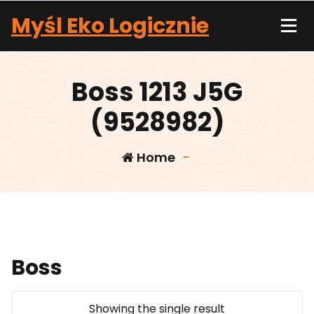
Skip
Myśl Eko Logicznie
to
content
Boss 1213 J5G
(9528982)
Home
-
Boss
Showing the single result