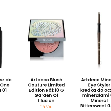
sz do
Artdeco Blush
Artdeco Mine
n One
Couture Limited
Eye Styler
 01
Edition Róż 10 G
kredka do oc
Garden Of
minerałami
Illusion
Mineral
Bittersweet 0
118,50
zł
bacz