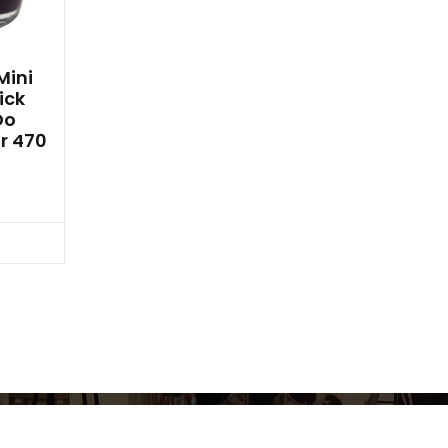
Mini
ick
Do
r 470
bacz