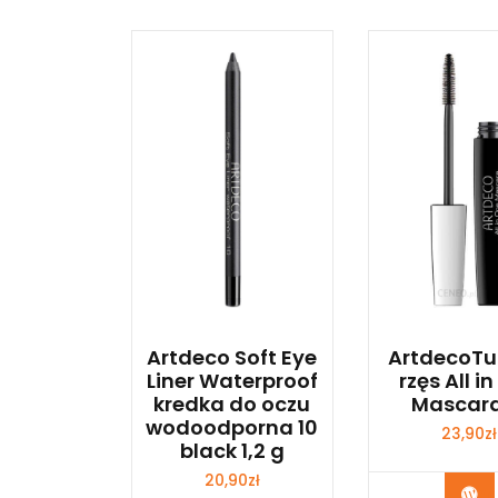
Artdeco Soft Eye
ArtdecoTu
Liner Waterproof
rzęs All i
kredka do oczu
Mascara
wodoodporna 10
23,90
zł
black 1,2 g
20,90
zł
Zo