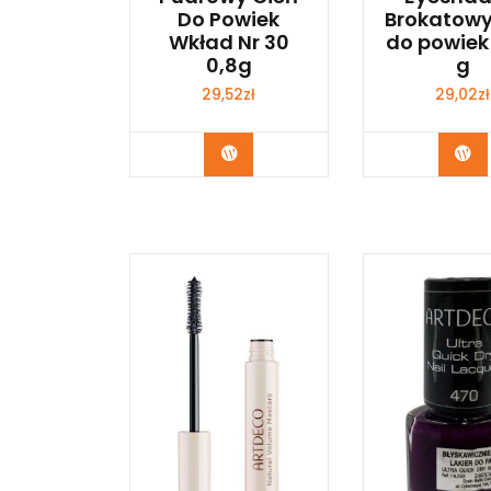
Do Powiek
Brokatowy
Wkład Nr 30
do powiek 
0,8g
g
29,52
zł
29,02
zł
Zobacz
Zo