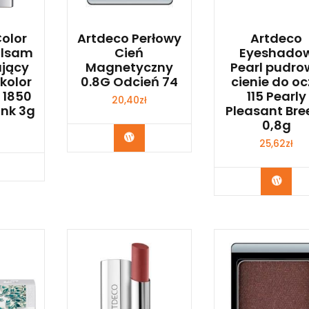
olor
Artdeco Perłowy
Artdeco
alsam
Cień
Eyeshado
jący
Magnetyczny
Pearl pudro
kolor
0.8G Odcień 74
cienie do oc
 1850
115 Pearly
20,40
zł
ink 3g
Pleasant Bre
0,8g
Zobacz
25,62
zł
bacz
Zoba