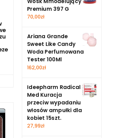
Wosk Mmodelujący
Premium 397 G
70,00
zł
w
we
zu
Ariana Grande
Sweet Like Candy
eze
Woda Perfumowana
Tester 100Ml
162,00
zł
cz
Ideepharm Radical
Med Kuracja
przeciw wypadaniu
włosów ampułki dla
kobiet 15szt.
27,99
zł