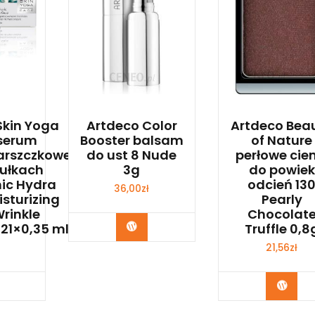
Skin Yoga
Artdeco Color
Artdeco Bea
serum
Booster balsam
of Nature
arszczkowe
do ust 8 Nude
perłowe cien
ułkach
3g
do powiek
ic Hydra
odcień 13
36,00
zł
sturizing
Pearly
rinkle
Chocolat
Zobacz
21×0,35 ml
Truffle 0,8
21,56
zł
bacz
Zoba