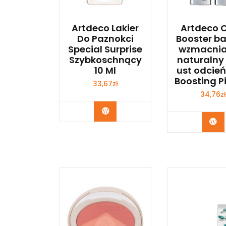
Artdeco Lakier
Artdeco C
Do Paznokci
Booster b
Special Surprise
wzmacnia
Szybkoschnący
naturalny 
10 Ml
ust odcień
Boosting P
33,67
zł
34,76
zł
Zobacz
Zo