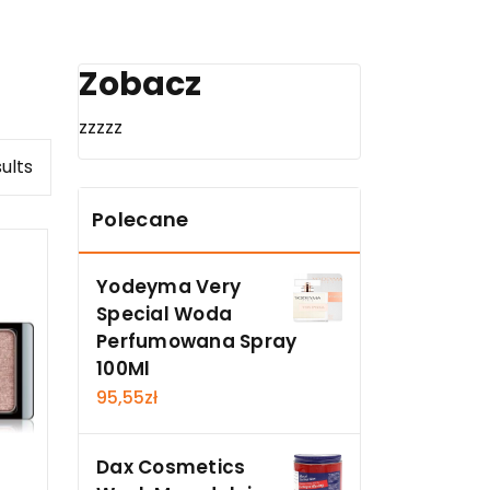
Zobacz
zzzzz
sults
Polecane
Yodeyma Very
Special Woda
Perfumowana Spray
100Ml
95,55
zł
Dax Cosmetics