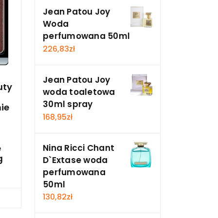
Jean Patou Joy
Woda
perfumowana 50ml
226,83
zł
Jean Patou Joy
uty
woda toaletowa
30ml spray
ie
168,95
zł
0
Nina Ricci Chant
e
g
D`Extase woda
perfumowana
50ml
130,82
zł
cz