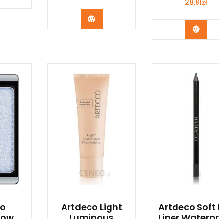
28,81
zł
Zobacz
Zoba
co
Artdeco Light
Artdeco Soft
dow
Luminous
Liner Waterp