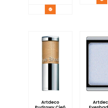
Zobacz
Artdeco
Artde
Pudrowy Cień
Eyesha