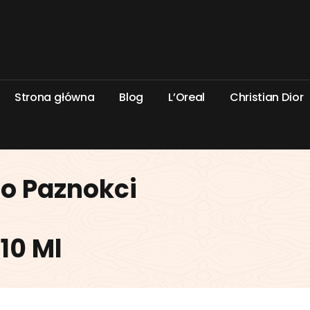
S
t
r
o
n
a
g
ł
ó
w
n
a
B
l
o
g
L
’
O
r
e
a
l
C
h
r
i
s
t
i
a
n
D
i
o
r
Do Paznokci
10 Ml