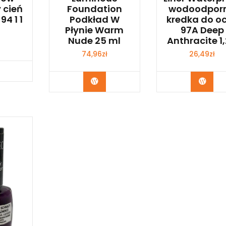
 cień
Foundation
wodoodpor
94 1 1
Podkład W
kredka do o
Płynie Warm
97A Deep
Nude 25 ml
Anthracite 1
74,96
zł
26,49
zł
bacz
Zobacz
Zoba