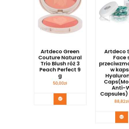
Artdeco Green
Artdeco 
Couture Natural
Face 
Trio Blush róż 3
przeciwzm
Peach Perfect 9
w kaps
g
Hyaluron
Caps(Moi
50,00
zł
Anti-W
Capsules) 
Zobacz
88,82
zł
Zo