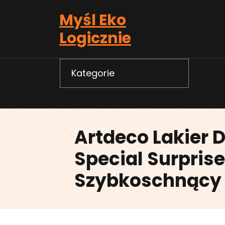
Skip
Myśl Eko
to
content
Logicznie
Kategorie
Artdeco Lakier 
Special Surprise
Szybkoschnący 