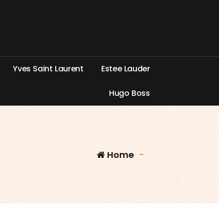
Y
v
e
s
S
a
i
n
t
L
a
u
r
e
n
t
E
s
t
e
e
L
a
u
d
e
r
H
u
g
o
B
o
s
s
Home
-