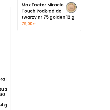
Max Factor Miracle
Touch Podkład do
twarzy nr 75 golden 12 g
79,00
zł
ral
zu z
 60
.4 g