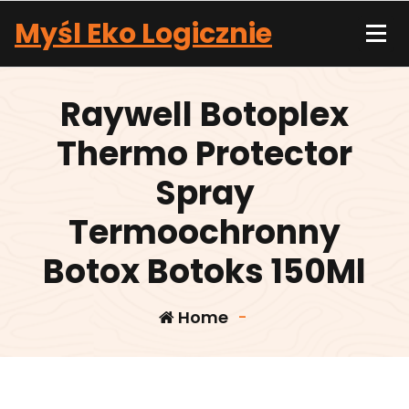
Skip
Myśl Eko Logicznie
to
content
Raywell Botoplex
Thermo Protector
Spray
Termoochronny
Botox Botoks 150Ml
Home
-