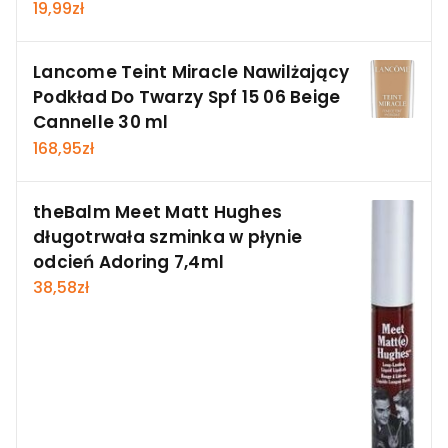
19,99
zł
Lancome Teint Miracle Nawilżający
Podkład Do Twarzy Spf 15 06 Beige
Cannelle 30 ml
168,95
zł
theBalm Meet Matt Hughes
długotrwała szminka w płynie
odcień Adoring 7,4ml
38,58
zł