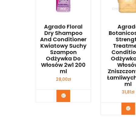
Agrado Floral
Agrad
Dry Shampoo
Botanicos
And Conditioner
Streng
Kwiatowy Suchy
Treatm
Szampon
Conditio
Odżywka Do
Odżywka
Włosów 2w1 200
Włosó
ml
Zniszczon
Łamliwyc
28,00
zł
ml
31,81
zł
Zobacz
Zo