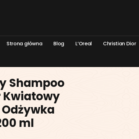
S
t
r
o
n
a
g
ł
ó
w
n
a
B
l
o
g
L
’
O
r
e
a
l
C
h
r
i
s
t
i
a
n
D
i
o
r
Dry Shampoo
r Kwiatowy
 Odżywka
200 ml