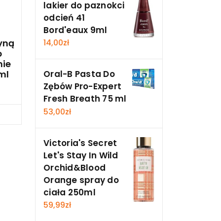
lakier do paznokci
odcień 41
Bord'eaux 9ml
yną
14,00
zł
p
nie
ml
Oral-B Pasta Do
Zębów Pro-Expert
Fresh Breath 75 ml
53,00
zł
cz
Victoria's Secret
Let's Stay In Wild
Orchid&Blood
Orange spray do
ciała 250ml
59,99
zł