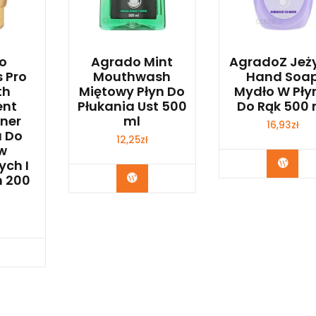
o
Agrado Mint
AgradoZ Jeż
 Pro
Mouthwash
Hand Soa
th
Miętowy Płyn Do
Mydło W Pły
ent
Płukania Ust 500
Do Rąk 500 
ner
ml
16,93
zł
 Do
12,25
zł
w
Zoba
ych I
Zobacz
h 200
bacz