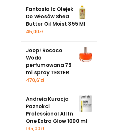
Fantasia Ic Olejek
Do Włosów Shea
Butter Oil Moist 355 Ml
45,00
zł
Joop! Rococo
Woda
perfumowana 75
ml spray TESTER
470,61
zł
Andreia Kuracja
Paznokci
Professional All In
One Extra Glow 1000 ml
135,00
zł