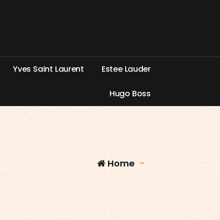
Y
v
e
s
S
a
i
n
t
L
a
u
r
e
n
t
E
s
t
e
e
L
a
u
d
e
r
H
u
g
o
B
o
s
s
Home
-