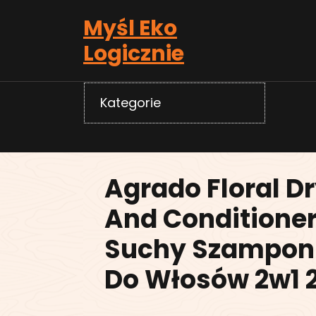
Skip
Myśl Eko
to
content
Logicznie
Kategorie
Agrado Floral 
And Conditione
Suchy Szampon
Do Włosów 2w1 