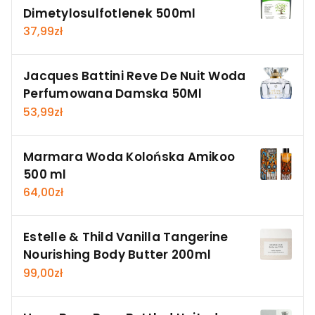
Dimetylosulfotlenek 500ml
37,99
zł
Jacques Battini Reve De Nuit Woda
Perfumowana Damska 50Ml
53,99
zł
Marmara Woda Kolońska Amikoo
500 ml
64,00
zł
Estelle & Thild Vanilla Tangerine
Nourishing Body Butter 200ml
99,00
zł