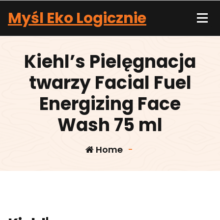
Skip
Myśl Eko Logicznie
to
content
Kiehl’s Pielęgnacja
twarzy Facial Fuel
Energizing Face
Wash 75 ml
Home
-