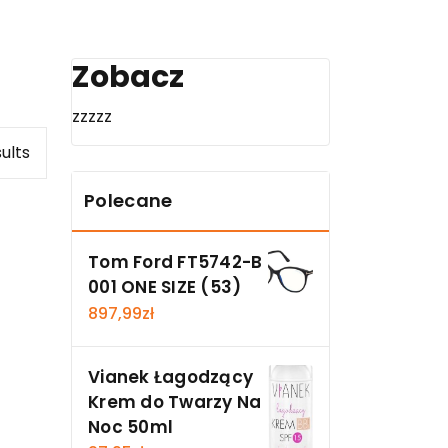
Zobacz
zzzzz
sults
Polecane
Tom Ford FT5742-B
001 ONE SIZE (53)
897,99
zł
Vianek Łagodzący
Krem do Twarzy Na
Noc 50ml