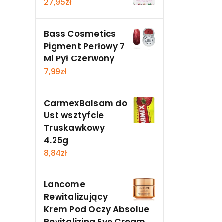
27,95
zł
Bass Cosmetics
Pigment Perłowy 7
Ml Pył Czerwony
7,99
zł
CarmexBalsam do
Ust wsztyfcie
Truskawkowy
4.25g
8,84
zł
Lancome
Rewitalizujący
Krem Pod Oczy Absolue
Revitalizing Eye Cream