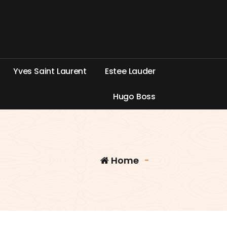
Y
v
e
s
S
a
i
n
t
L
a
u
r
e
n
t
E
s
t
e
e
L
a
u
d
e
r
H
u
g
o
B
o
s
s
Home
-