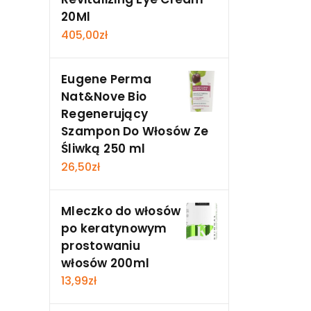
20Ml
405,00
zł
Eugene Perma
Nat&Nove Bio
Regenerujący
Szampon Do Włosów Ze
Śliwką 250 ml
26,50
zł
Mleczko do włosów
po keratynowym
prostowaniu
włosów 200ml
13,99
zł