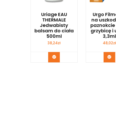
Uriage EAU
Urgo Film
THERMALE
na uszko
Jedwabisty
paznokcie 
balsam do ciała
grzybicę i
500ml
3,3ml
38,24
zł
48,02
zł
Zobacz
Zo