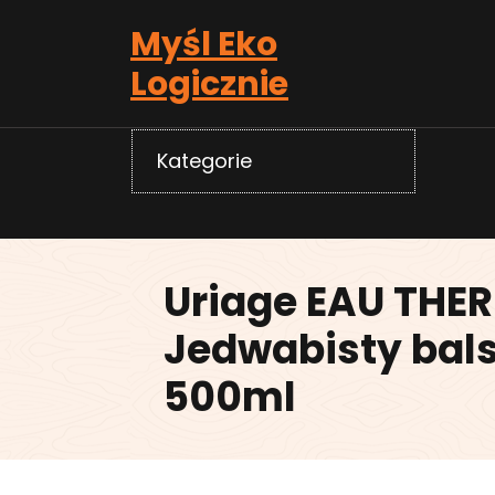
Skip
Myśl Eko
to
content
Logicznie
Kategorie
Uriage EAU THE
Jedwabisty bal
500ml