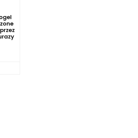
ogel
dzone
przez
 urazy
bacz