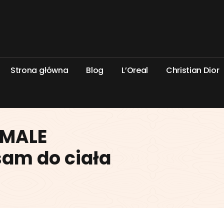
S
t
r
o
n
a
g
ł
ó
w
n
a
B
l
o
g
L
’
O
r
e
a
l
C
h
r
i
s
t
i
a
n
D
i
o
r
RMALE
sam do ciała