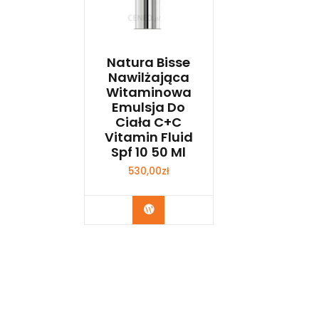
Natura Bisse
Nawilżająca
Witaminowa
Emulsja Do
Ciała C+C
Vitamin Fluid
Spf 10 50 Ml
530,00
zł
Zobacz