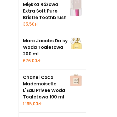
Miękka Różowa
Extra Soft Pure
Bristle Toothbrush
35,50
zł
Marc Jacobs Daisy
Woda Toaletowa
200 ml
676,00
zł
Chanel Coco
Mademoiselle
L'Eau Privee Woda
Toaletowa 100 ml
1 195,00
zł