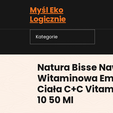
Skip
Myśl Eko
to
content
Logicznie
Kategorie
Natura Bisse Na
Witaminowa Em
Ciała C+C Vitami
10 50 Ml