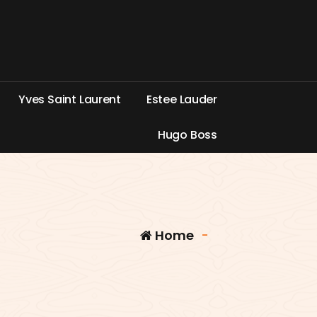
Y
v
e
s
S
a
i
n
t
L
a
u
r
e
n
t
E
s
t
e
e
L
a
u
d
e
r
H
u
g
o
B
o
s
s
Home
-