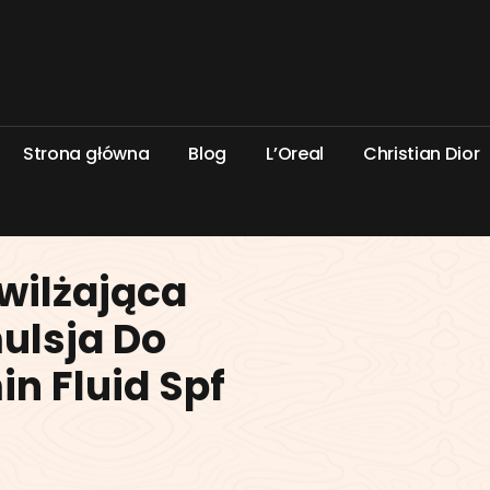
S
t
r
o
n
a
g
ł
ó
w
n
a
B
l
o
g
L
’
O
r
e
a
l
C
h
r
i
s
t
i
a
n
D
i
o
r
wilżająca
ulsja Do
n Fluid Spf