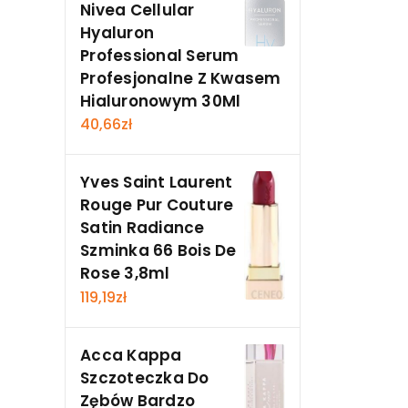
Nivea Cellular
Hyaluron
Professional Serum
Profesjonalne Z Kwasem
Hialuronowym 30Ml
40,66
zł
Yves Saint Laurent
Rouge Pur Couture
Satin Radiance
Szminka 66 Bois De
Rose 3,8ml
119,19
zł
Acca Kappa
Szczoteczka Do
Zębów Bardzo