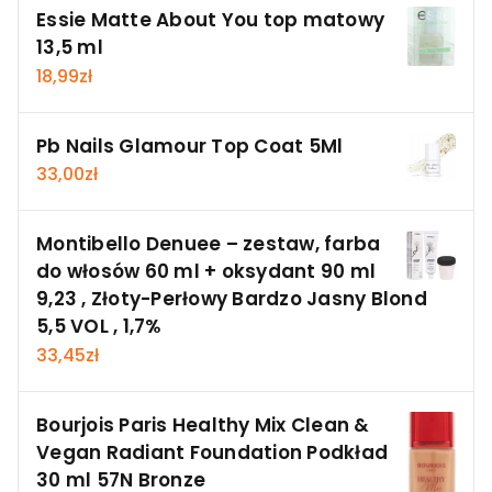
Essie Matte About You top matowy
13,5 ml
18,99
zł
Pb Nails Glamour Top Coat 5Ml
33,00
zł
Montibello Denuee – zestaw, farba
do włosów 60 ml + oksydant 90 ml
9,23 , Złoty-Perłowy Bardzo Jasny Blond
5,5 VOL , 1,7%
33,45
zł
Bourjois Paris Healthy Mix Clean &
Vegan Radiant Foundation Podkład
30 ml 57N Bronze