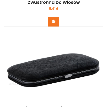
Dwustronna Do Włosów
9,41
zł
Zobacz