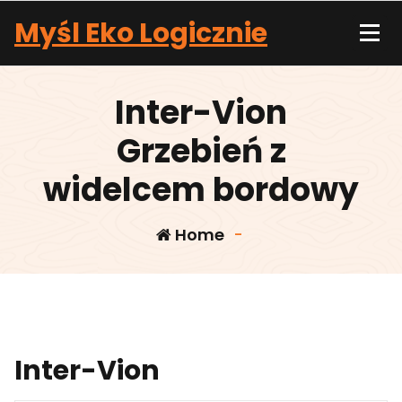
Skip
Myśl Eko Logicznie
to
content
Inter-Vion
Grzebień z
widelcem bordowy
Home
-
Inter-Vion