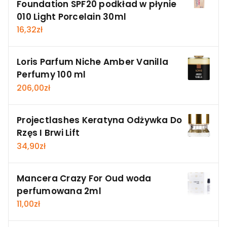
Foundation SPF20 podkład w płynie
010 Light Porcelain 30ml
16,32
zł
Loris Parfum Niche Amber Vanilla
Perfumy 100 ml
206,00
zł
Projectlashes Keratyna Odżywka Do
Rzęs I Brwi Lift
34,90
zł
Mancera Crazy For Oud woda
perfumowana 2ml
11,00
zł