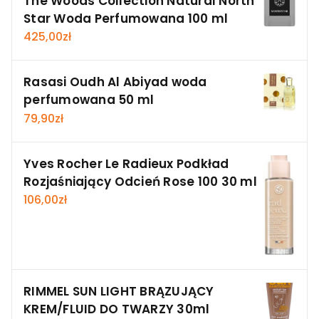
The Woods Collection Natural North
Star Woda Perfumowana 100 ml
425,00
zł
Rasasi Oudh Al Abiyad woda
perfumowana 50 ml
79,90
zł
Yves Rocher Le Radieux Podkład
Rozjaśniający Odcień Rose 100 30 ml
106,00
zł
RIMMEL SUN LIGHT BRĄZUJĄCY
KREM/FLUID DO TWARZY 30ml