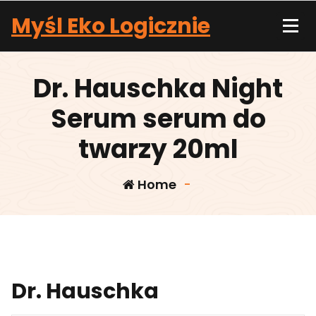
Skip
Myśl Eko Logicznie
to
content
Dr. Hauschka Night
Serum serum do
twarzy 20ml
Home
-
Dr. Hauschka