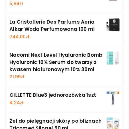
5,99
zł
La Cristallerie Des Parfums Aeria
Alkar Woda Perfumowana 100 ml
744,00
zł
Nacomi Next Level Hyaluronic Bomb
Hyaluronic 10% Serum do twarzy z
kwasem hialuronowym 10% 30ml
21,99
zł
GILLETTE Blue3 jednorazówka 1szt
4,24
zł
Żel do pielęgnacji skóry po bliznach
Tricomed Silogel 50 ml