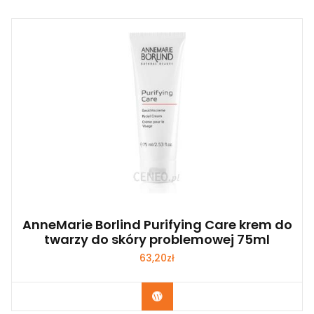
AnneMarie Borlind Purifying Care krem do
twarzy do skóry problemowej 75ml
63,20
zł
Zobacz