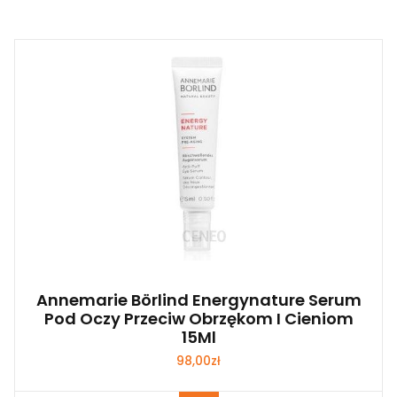
Annemarie Börlind Energynature Serum
Pod Oczy Przeciw Obrzękom I Cieniom
15Ml
98,00
zł