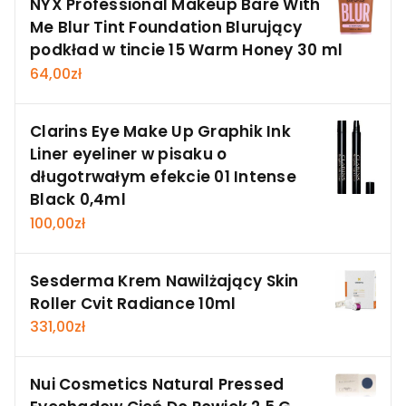
NYX Professional Makeup Bare With
Me Blur Tint Foundation Blurujący
podkład w tincie 15 Warm Honey 30 ml
64,00
zł
Clarins Eye Make Up Graphik Ink
Liner eyeliner w pisaku o
długotrwałym efekcie 01 Intense
Black 0,4ml
100,00
zł
Sesderma Krem Nawilżający Skin
Roller Cvit Radiance 10ml
331,00
zł
Nui Cosmetics Natural Pressed