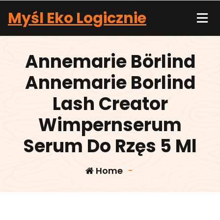
Skip
Myśl Eko Logicznie
to
content
Annemarie Börlind
Annemarie Borlind
Lash Creator
Wimpernserum
Serum Do Rzęs 5 Ml
Home
-