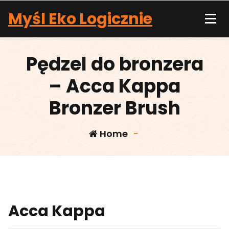
Skip
Myśl Eko Logicznie
to
content
Pędzel do bronzera
– Acca Kappa
Bronzer Brush
Home
-
Acca Kappa