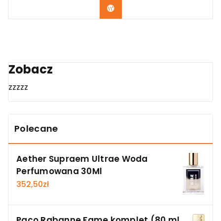
Zobacz
Zobacz
zzzzz
Polecane
Aether Supraem Ultrae Woda
Perfumowana 30Ml
352,50
zł
Paco Rabanne Fame komplet (80 ml