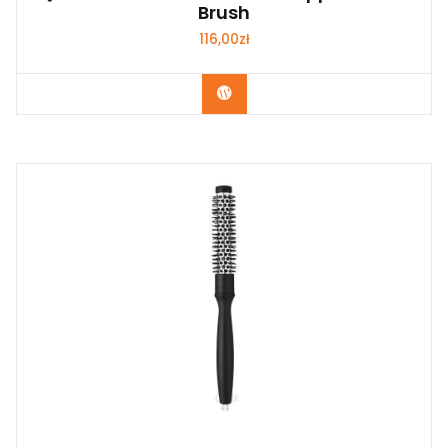
Brush
116,00
zł
Zobacz