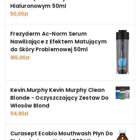
Hialuronowym 50ml
50,00
zł
Frezyderm Ac-Norm Serum
Nawilżające z Efektem Matującym
do Skóry Problemowej 50ml
165,00
zł
Kevin.Murphy Kevin Murphy Clean
Blonde - Oczyszczający Zestaw Do
Włosów Blond
114,90
zł
Curasept Ecobio Mouthwash Płyn Do