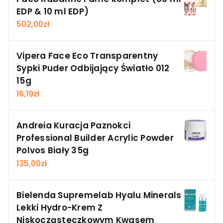
EDP & 10 ml EDP)
502,00
zł
Vipera Face Eco Transparentny
Sypki Puder Odbijający Światło 012
15g
16,19
zł
Andreia Kuracja Paznokci
Professional Builder Acrylic Powder
Polvos Biały 35g
135,00
zł
Bielenda Supremelab Hyalu Minerals
Lekki Hydro-Krem Z
Niskocząsteczkowym Kwasem