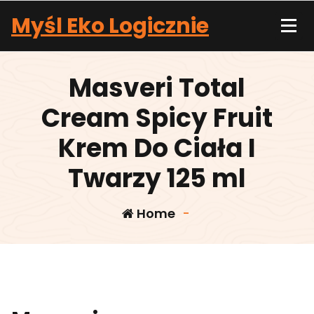
Skip
Myśl Eko Logicznie
to
content
Masveri Total
Cream Spicy Fruit
Krem Do Ciała I
Twarzy 125 ml
Home
-