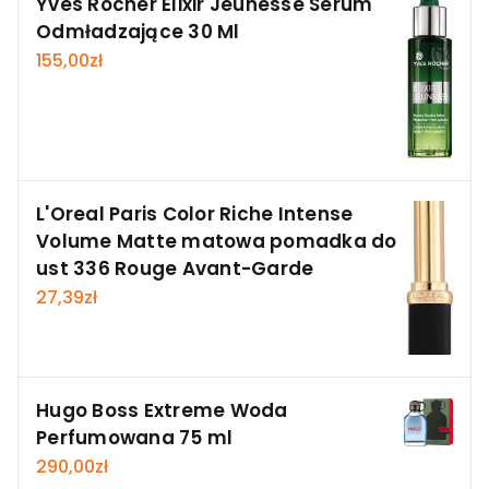
Yves Rocher Elixir Jeunesse Serum
Odmładzające 30 Ml
155,00
zł
L'Oreal Paris Color Riche Intense
Volume Matte matowa pomadka do
ust 336 Rouge Avant-Garde
27,39
zł
Hugo Boss Extreme Woda
Perfumowana 75 ml
290,00
zł