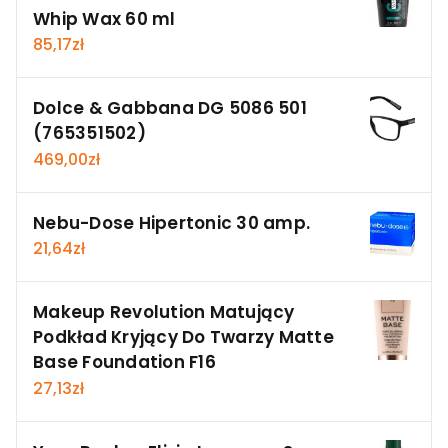
Whip Wax 60 ml
85,17
zł
Dolce & Gabbana DG 5086 501
(765351502)
469,00
zł
Nebu-Dose Hipertonic 30 amp.
21,64
zł
Makeup Revolution Matujący
Podkład Kryjący Do Twarzy Matte
Base Foundation F16
27,13
zł