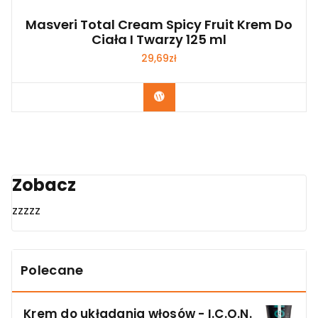
Masveri Total Cream Spicy Fruit Krem Do
Ciała I Twarzy 125 ml
29,69
zł
Zobacz
Zobacz
zzzzz
Polecane
Krem do układania włosów - I.C.O.N.