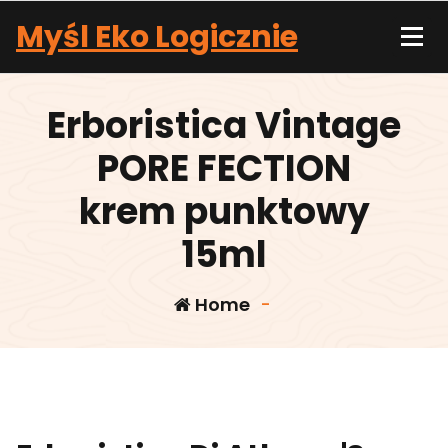
Skip
Myśl Eko Logicznie
to
content
Erboristica Vintage
PORE FECTION
krem punktowy
15ml
Home
-