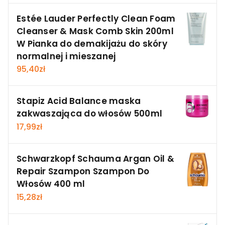
Estée Lauder Perfectly Clean Foam
Cleanser & Mask Comb Skin 200ml
W Pianka do demakijażu do skóry
normalnej i mieszanej
95,40
zł
Stapiz Acid Balance maska
zakwaszająca do włosów 500ml
17,99
zł
Schwarzkopf Schauma Argan Oil &
Repair Szampon Szampon Do
Włosów 400 ml
15,28
zł