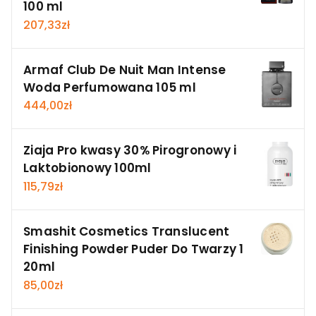
100 ml
207,33
zł
Armaf Club De Nuit Man Intense
Woda Perfumowana 105 ml
444,00
zł
Ziaja Pro kwasy 30% Pirogronowy i
Laktobionowy 100ml
115,79
zł
Smashit Cosmetics Translucent
Finishing Powder Puder Do Twarzy 1
20ml
85,00
zł