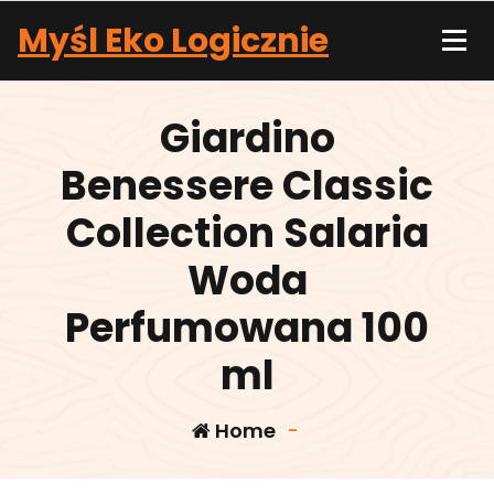
Skip
Myśl Eko Logicznie
to
content
Giardino
Benessere Classic
Collection Salaria
Woda
Perfumowana 100
ml
Home
-