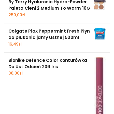
By Terry Hyaluronic Hydra-Powder
Paleta Cieni 2 Medium To Warm 10G
250,00
zł
Colgate Plax Peppermint Fresh Płyn
do płukania jamy ustnej 500ml
16,49
zł
Bionike Defence Color Konturówka
Do Ust Odcień 206 Iris
38,00
zł