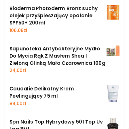
Bioderma Photoderm Bronz suchy
olejek przyśpieszający opalanie
SPF50+ 200ml
106,08
zł
Sapunoteka Antybakteryjne Mydło
Do Mycia Rąk Z Masłem Shea I
Zieloną Glinką Mała Czarownica 100g
24,00
zł
Caudalie Delikatny Krem
Peelingujący 75 ml
84,00
zł
Spn Nails Top Hybrydowy 501 Top Uv
Laq 8Ml