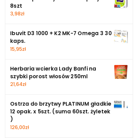
8szt
3,98
zł
Ibuvit D3 1000 + K2 MK-7 Omega 3 30
kaps.
15,95
zł
Herbaria wcierka Lady Banfi na
szybki porost włosów 250ml
21,64
zł
Ostrza do brzytwy PLATINUM gładkie
12 opak. x 5szt. (suma 60szt. żyletek
)
126,00
zł