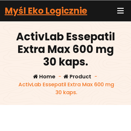
Skip
Myśl Eko Logicznie
to
content
ActivLab Essepatil
Extra Max 600 mg
30 kaps.
Home
-
Product
-
ActivLab Essepatil Extra Max 600 mg
30 kaps.