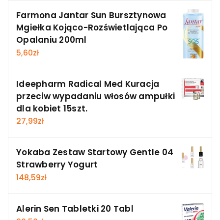
Farmona Jantar Sun Bursztynowa
Mgiełka Kojąco-Rozświetlająca Po
Opalaniu 200ml
5,60
zł
Ideepharm Radical Med Kuracja
przeciw wypadaniu włosów ampułki
dla kobiet 15szt.
27,99
zł
Yokaba Zestaw Startowy Gentle 04
Strawberry Yogurt
148,59
zł
Alerin Sen Tabletki 20 Tabl