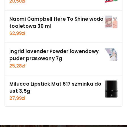
20,50
zł
Naomi Campbell Here To Shine woda
toaletowa 30 ml
62,99
zł
Ingrid lavender Powder lawendowy
puder prasowany 7g
25,28
zł
Milucca Lipstick Mat 617 szminka do
ust 3,5g
27,99
zł