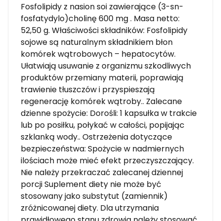
Fosfolipidy z nasion soi zawierające (3-sn-
fosfatydylo)cholinę 600 mg . Masa netto:
52,50 g. Właściwości składników: Fosfolipidy
sojowe są naturalnym składnikiem błon
komórek wątrobowych – hepatocytów.
Ułatwiają usuwanie z organizmu szkodliwych
produktów przemiany materii, poprawiają
trawienie tłuszczów i przyspieszają
regenerację komórek wątroby.. Zalecane
dzienne spożycie: Dorośli: 1 kapsułka w trakcie
lub po posiłku, połykać w całości, popijając
szklanką wody.. Ostrzeżenia dotyczące
bezpieczeństwa: Spożycie w nadmiernych
ilościach może mieć efekt przeczyszczający.
Nie należy przekraczać zalecanej dziennej
porcji Suplement diety nie może być
stosowany jako substytut (zamiennik)
zróżnicowanej diety. Dla utrzymania
prawidłowego stanu zdrowia należy stosować