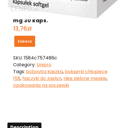
ActivLab Essepatil Extra Max 600
mg 30 kaps.
13,76
zł
Zobacz
SKU:
1584c757486c
Category:
Unipro
Tags:
bobovita kaszka
,
bokserki chłopięce
158
,
haczyki do zaslon
,
nike zielone męskie
,
opakowania na soczewki
Description