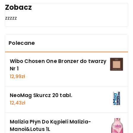
Zobacz
zzzzz
Polecane
Wibo Chosen One Bronzer do twarzy
Nr 1
12,99
zł
NeoMag Skurcz 20 tabl.
12,43
zł
Malizia Płyn Do Kąpieli Malizia-
Manoi&Lotus 1L