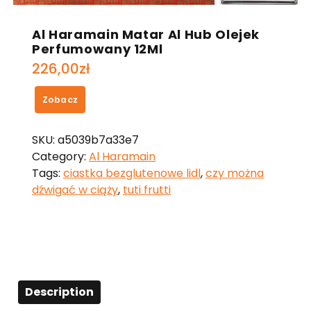
Al Haramain Matar Al Hub Olejek
Perfumowany 12Ml
226,00
zł
Zobacz
SKU:
a5039b7a33e7
Category:
Al Haramain
Tags:
ciastka bezglutenowe lidl
,
czy można
dźwigać w ciąży
,
tuti frutti
Description