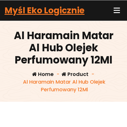
Skip
Myśl Eko Logicznie
to
content
Al Haramain Matar
Al Hub Olejek
Perfumowany 12Ml
Home
-
Product
-
Al Haramain Matar Al Hub Olejek
Perfumowany 12Ml