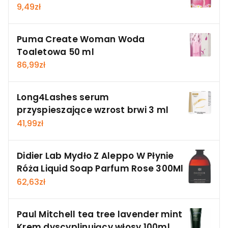
9,49
zł
Puma Create Woman Woda
Toaletowa 50 ml
86,99
zł
Long4Lashes serum
przyspieszające wzrost brwi 3 ml
41,99
zł
Didier Lab Mydło Z Aleppo W Płynie
Róża Liquid Soap Parfum Rose 300Ml
62,63
zł
Paul Mitchell tea tree lavender mint
Krem dyscyplinujący włosy 100ml