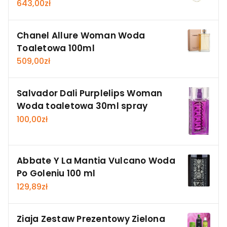
643,00
zł
Chanel Allure Woman Woda
Toaletowa 100ml
509,00
zł
Salvador Dali Purplelips Woman
Woda toaletowa 30ml spray
100,00
zł
Abbate Y La Mantia Vulcano Woda
Po Goleniu 100 ml
129,89
zł
Ziaja Zestaw Prezentowy Zielona