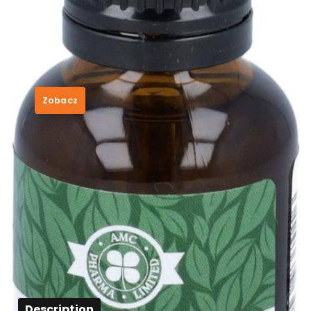
AMC PHARMA – witamina D3 2000
jm, krople, 30ml
12,01
zł
Zobacz
SKU:
3685247c269b
Category:
Amc Pharma
Tags:
napój kawowy
,
pepco butelki na
nalewki
,
regenerum odzywka do paznokci
,
witamina d3 d vitum
Description