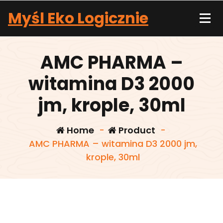
Skip
Myśl Eko Logicznie
to
content
AMC PHARMA –
witamina D3 2000
jm, krople, 30ml
Home
-
Product
-
AMC PHARMA – witamina D3 2000 jm,
krople, 30ml