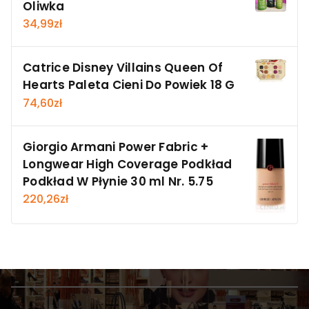
Oliwka
34,99
zł
Catrice Disney Villains Queen Of
Hearts Paleta Cieni Do Powiek 18 G
74,60
zł
Giorgio Armani Power Fabric +
Longwear High Coverage Podkład
Podkład W Płynie 30 ml Nr. 5.75
220,26
zł