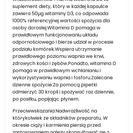
suplement diety, który w każdej kapsułce
zawiera 50µg witaminy D3, co odpowiada
1000% referencyjnej wartości spożycia dla
osoby dorosłej.Witamina D pomaga w
prawidłowym funkcjonowaniu układu
odpornościowego i bierze udział w procesie
podziału komórek.Wspiera utrzymanie
prawidłowego poziomu wapnia we krwi,
zdrowych kości i zębów.Ponadto, witamina D
pomaga w prawidłowym wchłanianiu i
wykorzystywaniu wapnia i fosforu.Zalecane
dzienne spożycie:Za pomocą pipetki
odmierzyć 30 kropli i spożywać raz dziennie,
po posiłku, popijając płynem.
Przeciwwskazania:Nadwrażliwość na
którykolwiek ze składników preparatu. W
okresie ciąży i karmienia piersią przed
zastosowaniem należy skonsultować się z