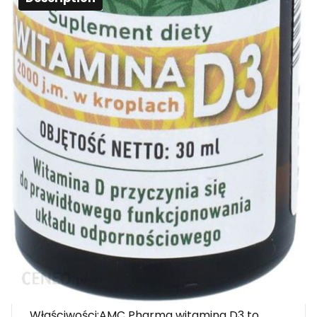
Description
Suplement diety AMC Pharma zawiera
witaminę D3, która wspiera wchłanianie
wapnia i fosforu, a także wspiera kości i zęby.
Składniki:Olej MCT, olej z kokosa, witamina D3
(cholykalcyferol), przeciwutleniacz – alfa-
tokoferol.
30 kropli zawiera 50ug witaminy D3 (1000%*).
* RWS – Referencyjna Wartość Spożycia.
Masa netto:30ml
Właściwości:AMC Pharma witamina D3 to