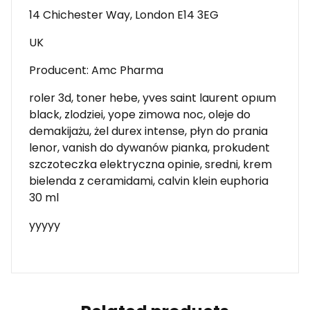
14 Chichester Way, London E14 3EG
UK
Producent: Amc Pharma
roler 3d, toner hebe, yves saint laurent opıum
black, zlodziei, yope zimowa noc, oleje do
demakijażu, żel durex intense, płyn do prania
lenor, vanish do dywanów pianka, prokudent
szczoteczka elektryczna opinie, sredni, krem
bielenda z ceramidami, calvin klein euphoria
30 ml
yyyyy