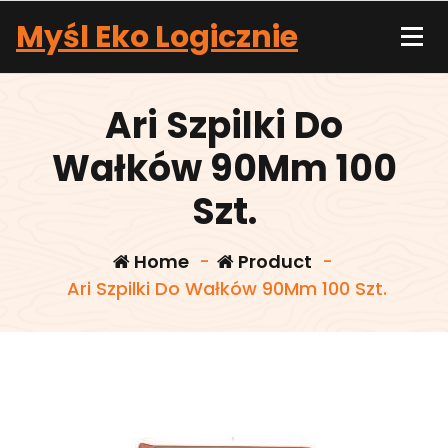
Skip
Myśl Eko Logicznie
to
content
Ari Szpilki Do
Wałków 90Mm 100
Szt.
Home
-
Product
-
Ari Szpilki Do Wałków 90Mm 100 Szt.