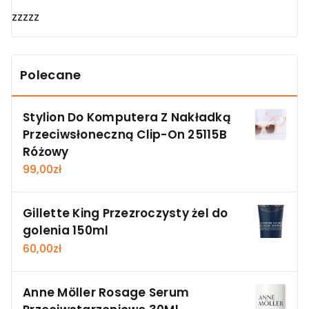
zzzzz
Polecane
Stylion Do Komputera Z Nakładką
Przeciwsłoneczną Clip-On 25115B
Różowy
99,00
zł
Gillette King Przezroczysty żel do
golenia 150ml
60,00
zł
Anne Möller Rosage Serum