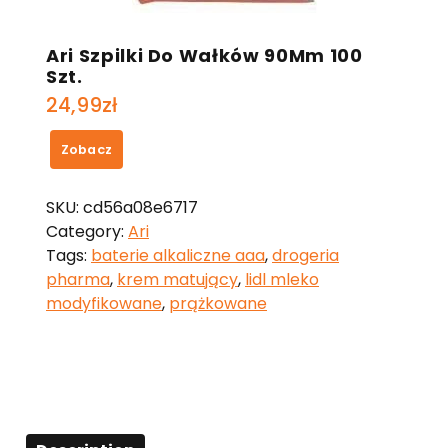
Ari Szpilki Do Wałków 90Mm 100
Szt.
24,99
zł
Zobacz
SKU:
cd56a08e6717
Category:
Ari
Tags:
baterie alkaliczne aaa
,
drogeria
pharma
,
krem matujący
,
lidl mleko
modyfikowane
,
prążkowane