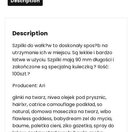
Description
Description
Szpilki do wałk?w to doskonały spos?b na
utrzymanie ich w miejscu. Są lekkie i bardzo
łatwe w użyciu. Szpilki mają 90 mm długości i
zakończone są specjalną kuleczką.? Ilość:
100szt.?
Producent: Ari
glinki na twarz, nivea olejek pod prysznic,
hairlxr, catrice camouflage podkład, so
natural, domowa maseczka na twarz, wibo
flawless goddess, babydream zel do mycia,
baume, paletka cieni, ziko gazetka, spray do