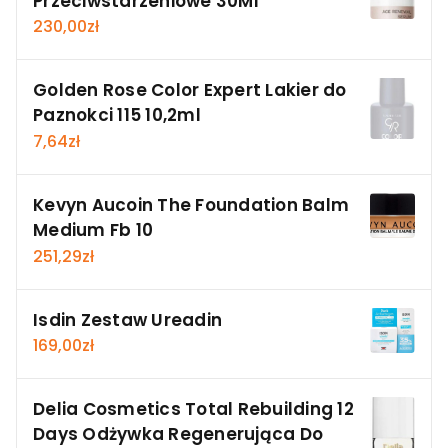
Przeciwstarzeniowe 30Ml
230,00
zł
Golden Rose Color Expert Lakier do
Paznokci 115 10,2ml
7,64
zł
Kevyn Aucoin The Foundation Balm
Medium Fb 10
251,29
zł
Isdin Zestaw Ureadin
169,00
zł
Delia Cosmetics Total Rebuilding 12
Days Odżywka Regenerująca Do