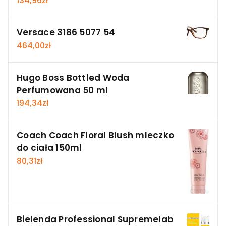
134,96
zł
Versace 3186 5077 54
464,00
zł
Hugo Boss Bottled Woda
Perfumowana 50 ml
194,34
zł
Coach Coach Floral Blush mleczko
do ciała 150ml
80,31
zł
Bielenda Professional Supremelab