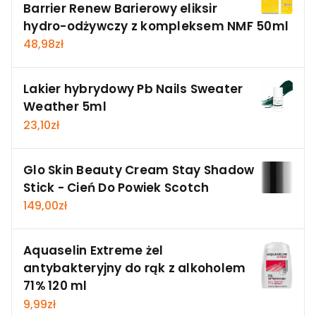
Barrier Renew Barierowy eliksir
hydro-odżywczy z kompleksem NMF 50ml
48,98
zł
Lakier hybrydowy Pb Nails Sweater
Weather 5ml
23,10
zł
Glo Skin Beauty Cream Stay Shadow
Stick - Cień Do Powiek Scotch
149,00
zł
Aquaselin Extreme żel
antybakteryjny do rąk z alkoholem
71% 120 ml
9,99
zł