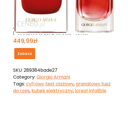
Armani Si Passione Woda
Perfumowana 100Ml+15ml
449,99
zł
Zobacz
SKU:
289384bade27
Category:
Giorgio Armani
Tags:
cyfrowy test ciążowy
,
granatowy tusz
do rzes
,
kubek elektryczny
,
loreal infalible