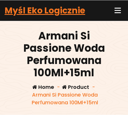
Skip
Myśl Eko Logicznie
to
content
Armani Si
Passione Woda
Perfumowana
100Ml+15ml
Home
-
Product
-
Armani Si Passione Woda
Perfumowana 100Ml+15ml