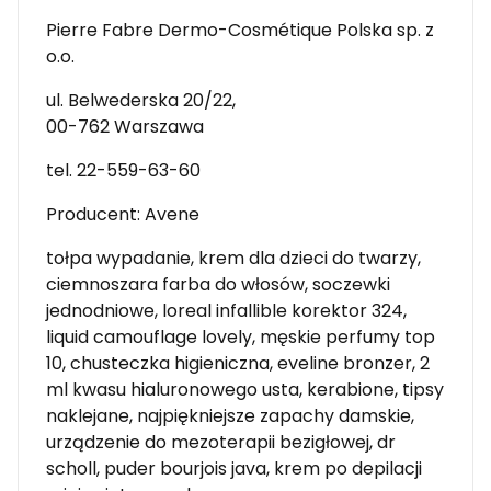
Pierre Fabre Dermo-Cosmétique Polska sp. z
o.o.
ul. Belwederska 20/22,
00-762 Warszawa
tel. 22-559-63-60
Producent: Avene
tołpa wypadanie, krem dla dzieci do twarzy,
ciemnoszara farba do włosów, soczewki
jednodniowe, loreal infallible korektor 324,
liquid camouflage lovely, męskie perfumy top
10, chusteczka higieniczna, eveline bronzer, 2
ml kwasu hialuronowego usta, kerabione, tipsy
naklejane, najpiękniejsze zapachy damskie,
urządzenie do mezoterapii bezigłowej, dr
scholl, puder bourjois java, krem po depilacji