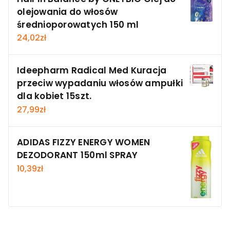
olejowania do włosów
średnioporowatych 150 ml
24,02
zł
Ideepharm Radical Med Kuracja
przeciw wypadaniu włosów ampułki
dla kobiet 15szt.
27,99
zł
ADIDAS FIZZY ENERGY WOMEN
DEZODORANT 150ml SPRAY
10,39
zł