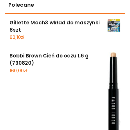
Polecane
Gillette Mach3 wkład do maszynki
8szt
60,10
zł
Bobbi Brown Cień do oczu 1,6 g
(730820)
160,00
zł