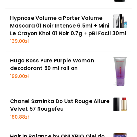
Hypnose Volume a Porter Volume
Mascara 01 Noir Intense 6.5ml + Mini
Le Crayon Khol 01 Noir 0.7g + pBi Facil 30ml
139,00
zł
Hugo Boss Pure Purple Woman
dezodorant 50 ml roll on
199,00
zł
Chanel Szminka Do Ust Rouge Allure
Velvet 57 Rougefeu
180,88
zł
Hair in Balance by ONLYBIO Olej do