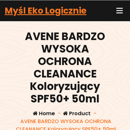
Skip
Myśl Eko Logicznie
to
content
AVENE BARDZO
WYSOKA
OCHRONA
CLEANANCE
Koloryzujący
SPF50+ 50ml
Home
-
Product
-
AVENE BARDZO WYSOKA OCHRONA
CLEANANCE Koloryzujący SPF50+ 50ml