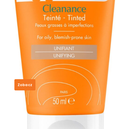
AVENE BARDZO WYSOKA OCHRONA
CLEANANCE Koloryzujący SPF50+
50ml
55,99
zł
Zobacz
SKU:
59ed09558fdb
Category:
Avene
Tags:
meskie perfumy 2021
,
perfumy meskie
versace
,
perfumy obcas
,
wkładki do butów