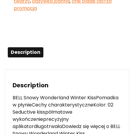
twarzy
,
odzywka joanna
,
one blade ostrza
promocja
Description
Description
BELL Snowy Wonderland Winter KissPomadka
w płynieCechy charakterystyczneKolor: 02
Seductive kisspółmatowe
wykończenieprecyzyjny
aplikatordługotrwałaDowiedz się więcej o BELL
Snowy Wonderland Winter Kiss