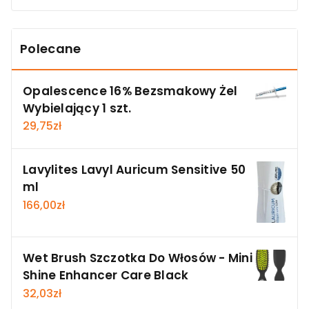
Polecane
Opalescence 16% Bezsmakowy Żel
Wybielający 1 szt.
29,75
zł
Lavylites Lavyl Auricum Sensitive 50
ml
166,00
zł
Wet Brush Szczotka Do Włosów - Mini
Shine Enhancer Care Black
32,03
zł