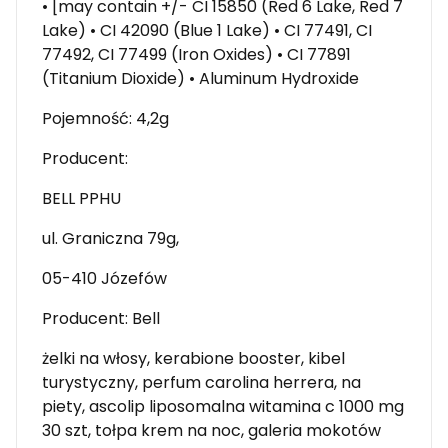
• [may contain +/- CI 15850 (Red 6 Lake, Red 7
Lake) • CI 42090 (Blue 1 Lake) • CI 77491, CI
77492, CI 77499 (Iron Oxides) • CI 77891
(Titanium Dioxide) • Aluminum Hydroxide
Pojemność: 4,2g
Producent:
BELL PPHU
ul. Graniczna 79g,
05-410 Józefów
Producent: Bell
żelki na włosy, kerabione booster, kibel
turystyczny, perfum carolina herrera, na
piety, ascolip liposomalna witamina c 1000 mg
30 szt, tołpa krem na noc, galeria mokotów