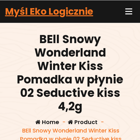
Skip
Myśl Eko Logicznie
to
content
BEll Snowy
Wonderland
Winter Kiss
Pomadka w płynie
02 Seductive kiss
4,2g
Home
-
Product
-
BEll Snowy Wonderland Winter Kiss
Pomadka w płynie 02 Seductive kiss