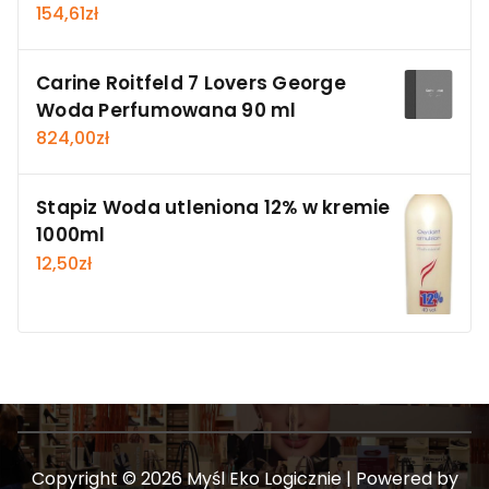
154,61
zł
Carine Roitfeld 7 Lovers George
Woda Perfumowana 90 ml
824,00
zł
Stapiz Woda utleniona 12% w kremie
1000ml
12,50
zł
Copyright © 2026 Myśl Eko Logicznie | Powered by