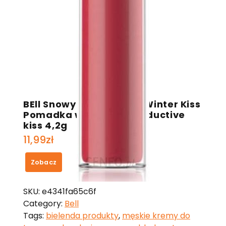
BEll Snowy Wonderland Winter Kiss
Pomadka w płynie 02 Seductive
kiss 4,2g
11,99
zł
Zobacz
SKU:
e4341fa65c6f
Category:
Bell
Tags:
bielenda produkty
,
męskie kremy do