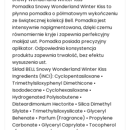
Pomadka Snowy Wonderland Winter Kiss to
płynna pomadka o półmatowym wykończeniu
ze świątecznej kolekcji Bell. Pomadka jest
intensywnie napigmentowana, dzięki czemu
równomiernie kryje i zapewnia perfekcyjny
makijaż ust. Pomadka posiada precyzyjny
aplikator. Odpowiednia konsystencja
produktu zapewnia trwałość, bez efektu
wysuszenia ust.
Skład BELL Snowy Wonderland Winter Kiss
Ingredients (INCI): Cyclopentasiloxane •
Trimethylsiloxyphenyl Dimethicone •
Isododecane • Cyclohexasiloxane •
Hydrogenated Polyisobutene •
Disteardimonium Hectorite • Silica Dimethyl
Silylate • Trimethylsiloxysilicate • Glyceryl
Behenate • Parfum (Fragrance) • Propylene
Carbonate • Glyceryl Caprylate • Tocopherol