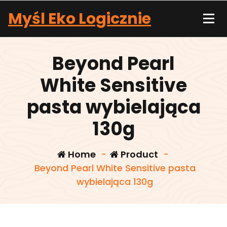
Skip
Myśl Eko Logicznie
to
content
Beyond Pearl
White Sensitive
pasta wybielająca
130g
Home
-
Product
-
Beyond Pearl White Sensitive pasta
wybielająca 130g