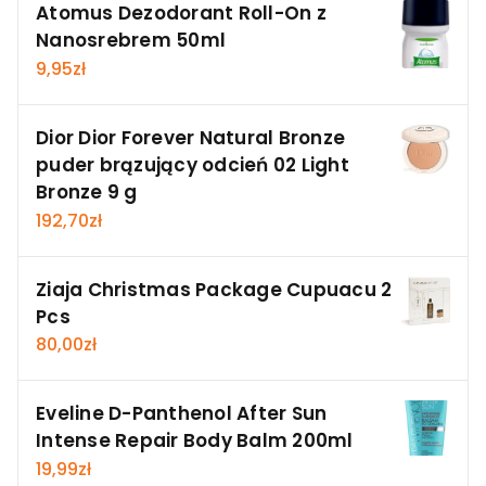
Atomus Dezodorant Roll-On z
Nanosrebrem 50ml
9,95
zł
Dior Dior Forever Natural Bronze
puder brązujący odcień 02 Light
Bronze 9 g
192,70
zł
Ziaja Christmas Package Cupuacu 2
Pcs
80,00
zł
Eveline D-Panthenol After Sun
Intense Repair Body Balm 200ml
19,99
zł