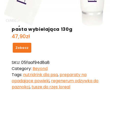
Beyond Pearl White Sensitive
pasta wybielająca 130g
47,90
zł
Zobacz
SKU:
05faaf94d8a8
Category:
Beyond
Tags:
nutridrink dla psa
,
preparaty na
opadające powieki
,
regenerum odzywka do
paznokci
,
tusze do rzęs loreal