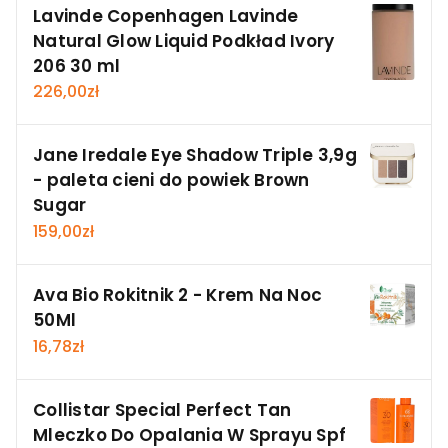
Lavinde Copenhagen Lavinde
Natural Glow Liquid Podkład Ivory
206 30 ml
226,00
zł
Jane Iredale Eye Shadow Triple 3,9g
- paleta cieni do powiek Brown
Sugar
159,00
zł
Ava Bio Rokitnik 2 - Krem Na Noc
50Ml
16,78
zł
Collistar Special Perfect Tan
Mleczko Do Opalania W Sprayu Spf