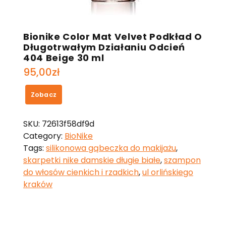
Bionike Color Mat Velvet Podkład O
Długotrwałym Działaniu Odcień
404 Beige 30 ml
95,00
zł
Zobacz
SKU:
72613f58df9d
Category:
BioNike
Tags:
silikonowa gąbeczka do makijażu
,
skarpetki nike damskie długie białe
,
szampon
do włosów cienkich i rzadkich
,
ul orlińskiego
kraków