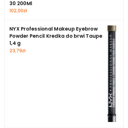
30 200Ml
102,00
zł
NYX Professional Makeup Eyebrow
Powder Pencil Kredka do brwi Taupe
1,4 g
23,79
zł