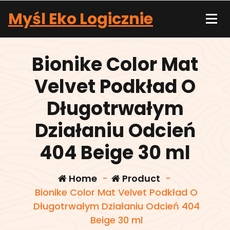
Skip
Myśl Eko Logicznie
to
content
Bionike Color Mat
Velvet Podkład O
Długotrwałym
Działaniu Odcień
404 Beige 30 ml
Home
-
Product
-
Bionike Color Mat Velvet Podkład O
Długotrwałym Działaniu Odcień 404
Beige 30 ml