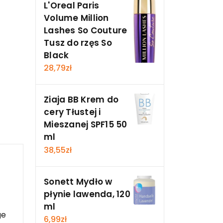
L'Oreal Paris
Volume Million
Lashes So Couture
Tusz do rzęs So
Black
28,79
zł
Ziaja BB Krem do
cery Tłustej i
Mieszanej SPF15 50
ml
38,55
zł
Sonett Mydło w
płynie lawenda, 120
ml
ge
6,99
zł