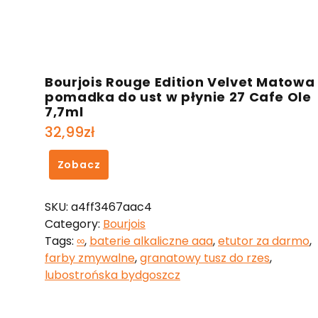
Bourjois Rouge Edition Velvet Matowa
pomadka do ust w płynie 27 Cafe Ole
7,7ml
32,99
zł
Zobacz
SKU:
a4ff3467aac4
Category:
Bourjois
Tags:
∞
,
baterie alkaliczne aaa
,
etutor za darmo
,
farby zmywalne
,
granatowy tusz do rzes
,
lubostrońska bydgoszcz