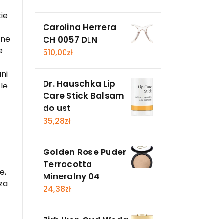
cie
Carolina Herrera
tne
CH 0057 DLN
e
510,00
zł
z
ni
Dr. Hauschka Lip
Ale
Care Stick Balsam
do ust
35,28
zł
Golden Rose Puder
Terracotta
e,
Mineralny 04
aza
24,38
zł