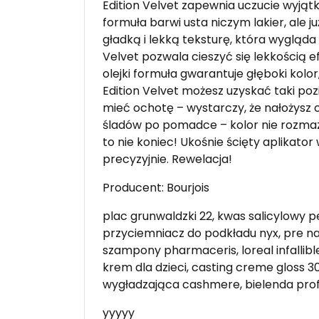
Edition Velvet zapewnia uczucie wyjąt
formuła barwi usta niczym lakier, ale 
gładką i lekką teksturę, która wygląd
Velvet pozwala cieszyć się lekkością e
olejki formuła gwarantuje głęboki kolor
Edition Velvet możesz uzyskać taki po
mieć ochotę – wystarczy, że nałożysz o
śladów po pomadce – kolor nie rozmazuje
to nie koniec! Ukośnie ścięty aplikato
precyzyjnie. Rewelacja!
Producent: Bourjois
plac grunwaldzki 22, kwas salicylowy pe
przyciemniacz do podkładu nyx, pre na
szampony pharmaceris, loreal infallible 
krem dla dzieci, casting creme gloss 30
wygładzająca cashmere, bielenda profe
yyyyy