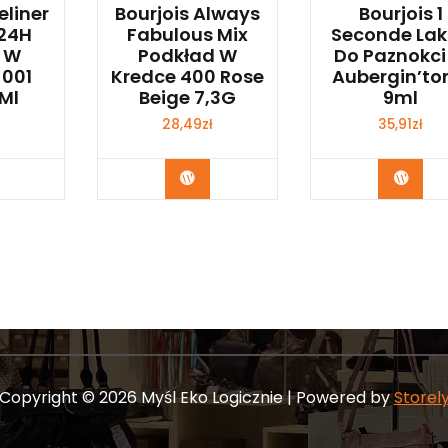
eliner
Bourjois Always
Bourjois 1
 24H
Fabulous Mix
Seconde Lak
r W
Podkład W
Do Paznokci
 001
Kredce 400 Rose
Aubergin’to
5Ml
Beige 7,3G
9ml
28,49
zł
35,91
zł
bacz
Zobacz
Zoba
Copyright © 2026 Myśl Eko Logicznie | Powered by
Storel