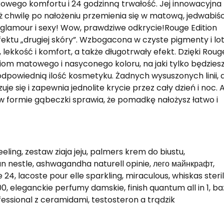
kowego komfortu i 24 godzinną trwałość. Jej innowacyjna
już chwilę po nałożeniu przemienia się w matową, jedwabiś
a glamour i sexy! Wow, prawdziwe odkrycie!Rouge Edition
fektu „drugiej skóry”. Wzbogacona w czyste pigmenty i lo
, lekkość i komfort, a także długotrwały efekt. Dzięki Roug
ziom matowego i nasyconego koloru, na jaki tylko będzies
dpowiednią ilość kosmetyku. Żadnych wysuszonych linii, a
 się i zapewnia jednolite krycie przez cały dzień i noc. 
r w formie gąbeczki sprawia, że pomadkę nałożysz łatwo i
eling, zestaw ziaja jeju, palmers krem do biustu,
n nestle, ashwagandha naturell opinie, лего майнкрафт,
24, lacoste pour elle sparkling, miraculous, whiskas steril
0, eleganckie perfumy damskie, finish quantum all in 1, b
ssional z ceramidami, testosteron a trądzik