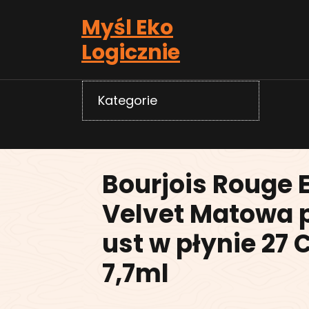
Skip
Myśl Eko
to
content
Logicznie
Kategorie
Bourjois Rouge E
Velvet Matowa
ust w płynie 27 
7,7ml