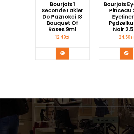
Bourjois 1
Bourjois Ey
Seconde Lakier
Pinceau
Do Paznokci 13
Eyeline
Bouquet Of
Pędzelku
Roses 9ml
Noir 2.
12,49
zł
24,50
zł
Zobacz
Zo