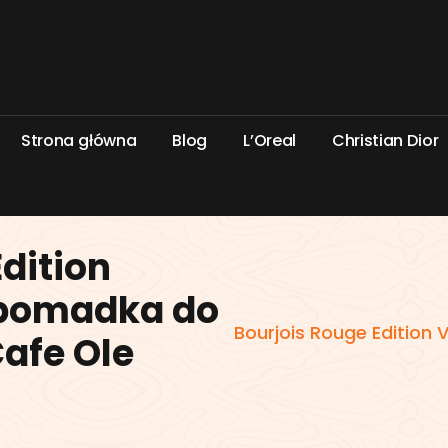
S
t
r
o
n
a
g
ł
ó
w
n
a
B
l
o
g
L
’
O
r
e
a
l
C
h
r
i
s
t
i
a
n
D
i
o
r
dition
 pomadka do
Bourjois Rouge Edition
Cafe Ole