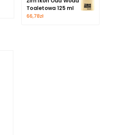
Zirh Ikon Oud Woda
Toaletowa 125 ml
66,78
zł