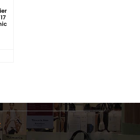
ier
 17
nic
cz
y