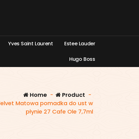
Y
v
e
s
S
a
i
n
t
L
a
u
r
e
n
t
E
s
t
e
e
L
a
u
d
e
r
H
u
g
o
B
o
s
s
Home
-
Product
-
 Velvet Matowa pomadka do ust w
płynie 27 Cafe Ole 7,7ml