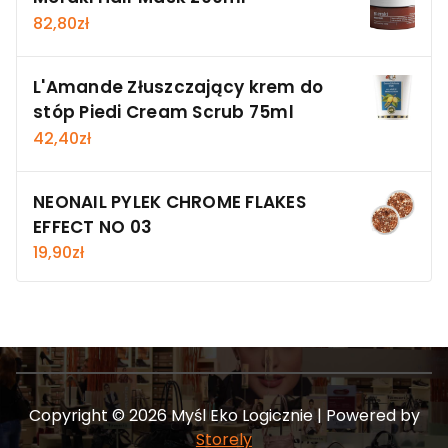
82,80
zł
L'Amande Złuszczający krem do
stóp Piedi Cream Scrub 75ml
42,40
zł
NEONAIL PYLEK CHROME FLAKES
EFFECT NO 03
19,90
zł
Copyright © 2026 Myśl Eko Logicznie | Powered by
Storely