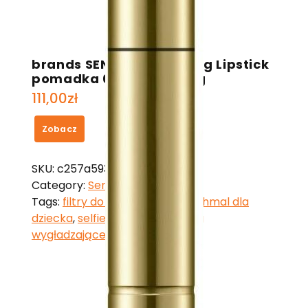
brands SENSAI Contouring Lipstick
pomadka 07 Pale Pink 2g
111,00
zł
Zobacz
SKU:
c257a5938164
Category:
Sensai
Tags:
filtry do czajnika dafi
,
krochmal dla
dziecka
,
selfie project be strong
wygładzające serum do włosów