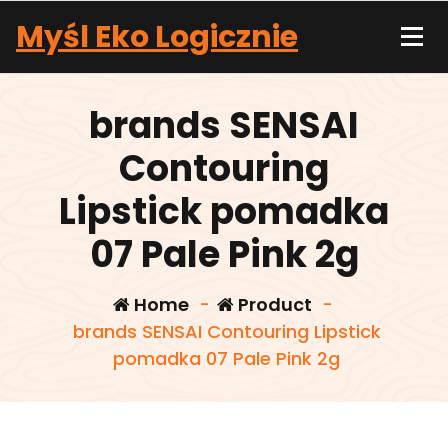
Skip
Myśl Eko Logicznie
to
content
brands SENSAI
Contouring
Lipstick pomadka
07 Pale Pink 2g
Home
-
Product
-
brands SENSAI Contouring Lipstick
pomadka 07 Pale Pink 2g