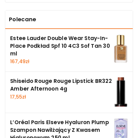
Polecane
Estee Lauder Double Wear Stay-In-
Place Podkład Spf 10 4C3 Sof Tan 30
ml
167,49
zł
Shiseido Rouge Rouge Lipstick BR322
Amber Afternoon 4g
17,55
zł
L’Oréal Paris Elseve Hyaluron Plump
Szampon Nawilżający Z Kwasem
Hialuronowym 250 ml