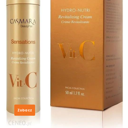
Casmara Sensations Hydro-Nutri
Revitalizing Cream Vit C
rewitalizujący krem do twarzy
50ml
257,00
zł
Zobacz
SKU:
dd0f159d2148