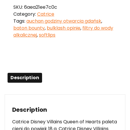
SKU:
6aea21ee7c0c
Category:
Catrice
Tags:
auchan godziny otwarcia gdańsk
,
baton bounty
,
bulklash opinie
,
filtry do wody
alkalicznej
,
softlips
Description
Description
Catrice Disney Villains Queen of Hearts paleta
cieni do powiek 18 g. Catrice Disney Villains