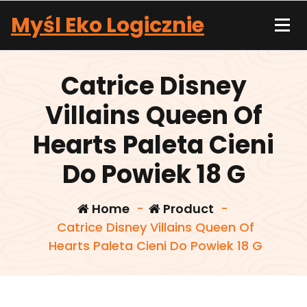
Skip
Myśl Eko Logicznie
to
content
Catrice Disney
Villains Queen Of
Hearts Paleta Cieni
Do Powiek 18 G
Home
-
Product
-
Catrice Disney Villains Queen Of
Hearts Paleta Cieni Do Powiek 18 G