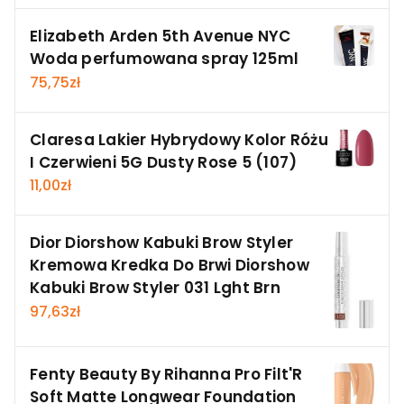
Elizabeth Arden 5th Avenue NYC
Woda perfumowana spray 125ml
75,75
zł
Claresa Lakier Hybrydowy Kolor Różu
I Czerwieni 5G Dusty Rose 5 (107)
11,00
zł
Dior Diorshow Kabuki Brow Styler
Kremowa Kredka Do Brwi Diorshow
Kabuki Brow Styler 031 Lght Brn
97,63
zł
Fenty Beauty By Rihanna Pro Filt'R
Soft Matte Longwear Foundation