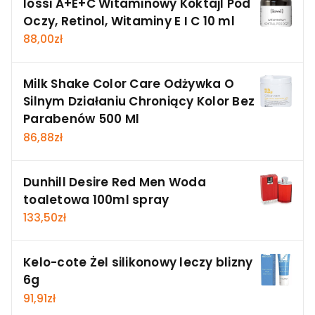
Iossi A+E+C Witaminowy Koktajl Pod
Oczy, Retinol, Witaminy E I C 10 ml
88,00
zł
Milk Shake Color Care Odżywka O
Silnym Działaniu Chroniący Kolor Bez
Parabenów 500 Ml
86,88
zł
Dunhill Desire Red Men Woda
toaletowa 100ml spray
133,50
zł
Kelo-cote Żel silikonowy leczy blizny
6g
91,91
zł