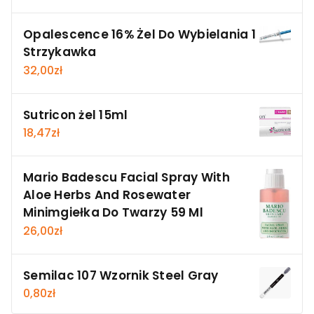
Opalescence 16% Żel Do Wybielania 1
Strzykawka
32,00
zł
Sutricon żel 15ml
18,47
zł
Mario Badescu Facial Spray With
Aloe Herbs And Rosewater
Minimgiełka Do Twarzy 59 Ml
26,00
zł
Semilac 107 Wzornik Steel Gray
0,80
zł