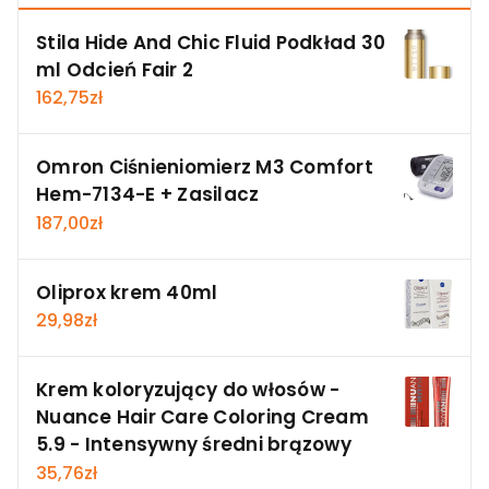
Stila Hide And Chic Fluid Podkład 30
ml Odcień Fair 2
162,75
zł
Omron Ciśnieniomierz M3 Comfort
Hem-7134-E + Zasilacz
187,00
zł
Oliprox krem 40ml
29,98
zł
Krem koloryzujący do włosów -
Nuance Hair Care Coloring Cream
5.9 - Intensywny średni brązowy
35,76
zł