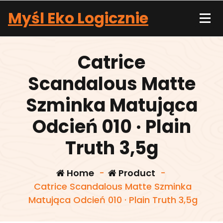
Skip
Myśl Eko Logicznie
to
content
Catrice
Scandalous Matte
Szminka Matująca
Odcień 010 · Plain
Truth 3,5g
Home
-
Product
-
Catrice Scandalous Matte Szminka
Matująca Odcień 010 · Plain Truth 3,5g