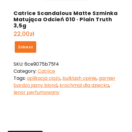
Catrice Scandalous Matte Szminka
Matująca Odcień 010 · Plain Truth
3,5g
22,00
zł
Zobacz
SKU:
6ce9075b75f4
Category:
Catrice
Tags:
aplikacja ciąży
,
bulklash opinie
,
garnier
bardzo jasny blond
,
krochmal dla dziecka
,
lenor perfumowany