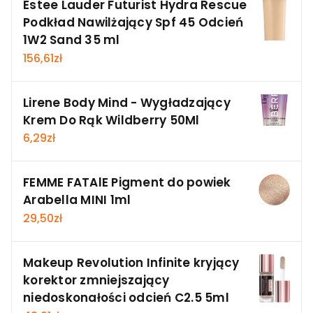
Estee Lauder Futurist Hydra Rescue
Podkład Nawilżający Spf 45 Odcień
1W2 Sand 35 ml
156,61
zł
Lirene Body Mind - Wygładzający
Krem Do Rąk Wildberry 50Ml
6,29
zł
FEMME FATAlE Pigment do powiek
Arabella MINI 1ml
29,50
zł
Makeup Revolution Infinite kryjący
korektor zmniejszający
niedoskonałości odcień C2.5 5ml