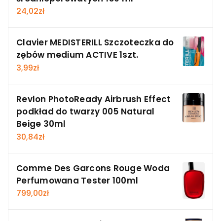
24,02
zł
Clavier MEDISTERILL Szczoteczka do
zębów medium ACTIVE 1szt.
3,99
zł
Revlon PhotoReady Airbrush Effect
podkład do twarzy 005 Natural
Beige 30ml
30,84
zł
Comme Des Garcons Rouge Woda
Perfumowana Tester 100ml
799,00
zł