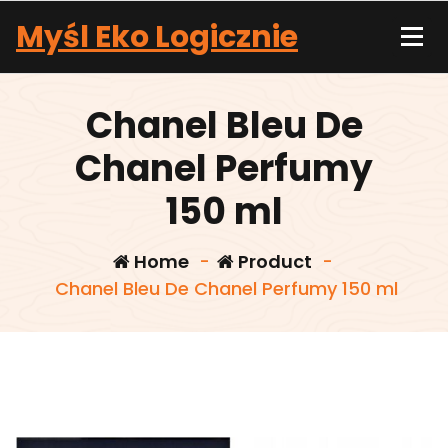
Skip
Myśl Eko Logicznie
to
content
Chanel Bleu De
Chanel Perfumy
150 ml
Home
-
Product
-
Chanel Bleu De Chanel Perfumy 150 ml