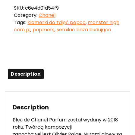
SKU:
c6e4d01d54f9
Category:
Chanel
Tags:
klamerki do zdjęć pepco
,
monster high
com pl
,
papmers
,
semilac baza budująca
Description
Description
Bleu de Chanel Parfum został wydany w 2018
roku. Twórcą kompozycji
zapachowej jest Olivier Polge. Nutami głowy są