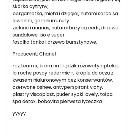
skórka cytryny,
bergamotka, mięta i dzięgiel; nutami serca są
lawenda, geranium, nuty
zielone i ananas; nutami bazy są cedr, drzewo
sandałowe, iso e super,
fasolka tonka i drzewo bursztynowe.
Producent: Chanel
roz team x, krem na trądzik różowaty apteka,
la roche posay redermic r, krople do oczu z
kwasem hialuronowym bez konserwantów,
czerwone oshee, antyperspirant vichy,
plastry viscoplast, puder sypki lovely, tołpa
spa detox, bobovita pierwsza łyżeczka
yyyyy