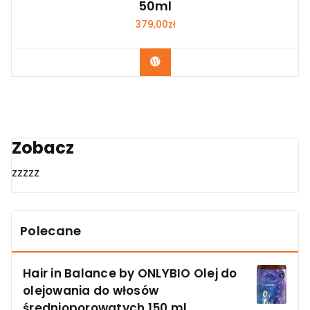
50ml
379,00
zł
Zobacz
Zobacz
zzzzz
Polecane
Hair in Balance by ONLYBIO Olej do
olejowania do włosów
średnioporowatych 150 ml