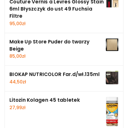
Couture Vernis a Levres Glossy Stain
6ml Błyszczyk do ust 49 Fuchsia
Filtre
95,00
zł
Make Up Store Puder do twarzy
Beige
85,00
zł
BIOKAP NUTRICOLOR Far.d/wł.135ml
44,50
zł
Litozin Kolagen 45 tabletek
27,99
zł