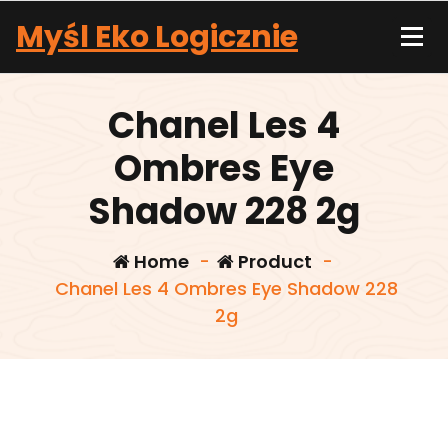
Skip
Myśl Eko Logicznie
to
content
Chanel Les 4
Ombres Eye
Shadow 228 2g
Home
-
Product
-
Chanel Les 4 Ombres Eye Shadow 228
2g