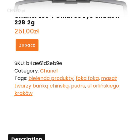
Chanel Les 4 Ombres Eye Shadow
228 2g
251,00
zł
Zobacz
SKU:
b4ae61d2eb9e
Category:
Chanel
Tags:
bielenda produkty
,
foka foka
,
masaż
twarzy bańką chińską
,
pudru
,
ul orlińskiego
kraków
Description