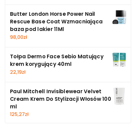
Butter London Horse Power Nail
Rescue Base Coat Wzmacniająca
baza pod lakier 11Ml
98,00
zł
Tołpa Dermo Face Sebio Matujący
krem korygujący 40ml
22,19
zł
Paul Mitchell Invisiblewear Velvet
Cream Krem Do Stylizacji Włosów 100
ml
125,27
zł